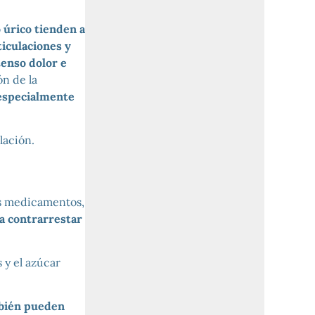
o úrico tienden a
ticulaciones y
tenso dolor e
ón de la
especialmente
lación.
os medicamentos,
a contrarrestar
s y el azúcar
mbién pueden