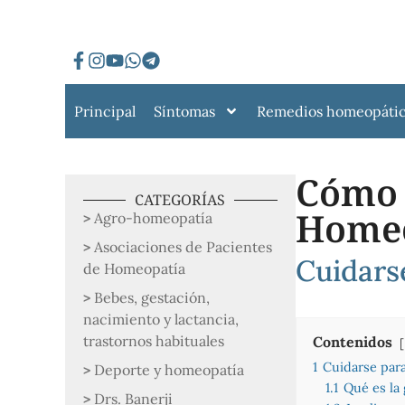
Principal
Síntomas
Remedios homeopáti
Cómo 
CATEGORÍAS
Homeo
Agro-homeopatía
Asociaciones de Pacientes
Cuidarse
de Homeopatía
Bebes, gestación,
nacimiento y lactancia,
trastornos habituales
Contenidos
1
Cuidarse para
Deporte y homeopatía
1.1
Qué es la 
Drs. Banerji