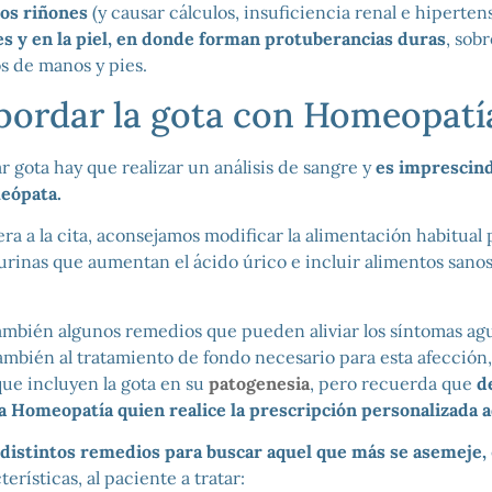
os riñones
(y causar cálculos, insuficiencia renal e hiperten
nes y en la piel, en donde forman protuberancias duras
, sobr
os de manos y pies.
ordar la gota con Homeopatí
r gota hay que realizar un análisis de sangre y
es imprescindi
eópata.
ra a la cita, aconsejamos modificar la alimentación habitual 
rinas que aumentan el ácido úrico e incluir alimentos sanos 
mbién algunos remedios que pueden aliviar los síntomas agu
bién al tratamiento de fondo necesario para esta afección, 
e incluyen la gota en su
patogenesia
, pero recuerda que
d
la Homeopatía quien realice la prescripción personalizada 
s distintos remedios para buscar aquel que más se asemeje,
erísticas, al paciente a tratar: