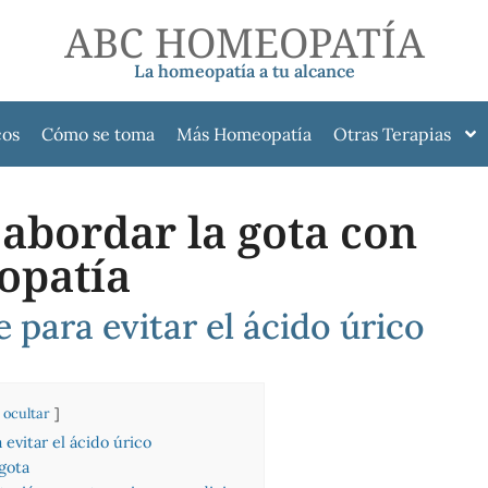
ABC HOMEOPATÍA
La homeopatía a tu alcance
cos
Cómo se toma
Más Homeopatía
Otras Terapias
abordar la gota con
patía
 para evitar el ácido úrico
ocultar
 evitar el ácido úrico
gota