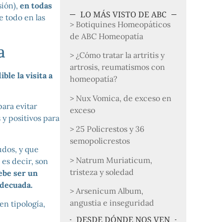
sión),
en todas
LO MÁS VISTO DE ABC
e todo en las
> Botiquines Homeopáticos
de ABC Homeopatía
a
> ¿Cómo tratar la artritis y
artrosis, reumatismos con
ble la visita a
homeopatía?
> Nux Vomica, de exceso en
para evitar
exceso
y positivos para
> 25 Policrestos y 36
semopolicrestos
dos, y que
> Natrum Muriaticum,
es decir, son
tristeza y soledad
ebe ser un
adecuada.
> Arsenicum Album,
angustia e inseguridad
en tipología,
DESDE DÓNDE NOS VEN