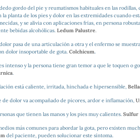
dedo gordo del pie y reumatismos habituales en las rodillas, 
 la planta de los pies y dolor en las extremidades cuando est
mecidas, y se alivia con aplicaciones frías, en persona robus
nte bebidas alcohólicas.
Ledum Palustre
.
olor pasa de una articulación a otra y el enfermo se muestra 
con dolor insoportable de gota.
Colchicum
.
 es intenso y la persona tiene gran temor a que le toquen o g
rnica
.
ulación está caliente, irritada, hinchada e hipersensible,
Bell
ue de dolor va acompañado de picores, ardor e inflamación,
U
rsonas que tienen las manos y los pies muy calientes.
Sulfur
medios más comunes para abordar la gota, pero existen mucho
um
del paciente, pueden solucionar este síntoma.