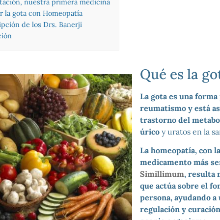
tación, nuestra primera medicina
 la gota con Homeopatía
ipción de los Drs. Banerji
ción
Qué es la go
La gota es una forma 
reumatismo y está as
trastorno del metabo
úrico
y uratos en la s
La homeopatía, con la
medicamento más sem
Simillimum
, resulta
que actúa sobre el fo
persona, ayudando a 
regulación y curación