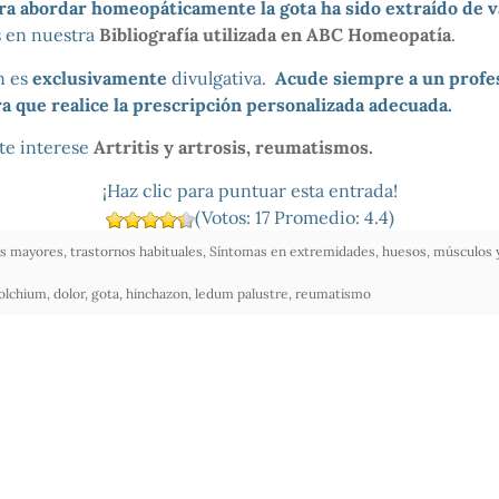
ara abordar homeopáticamente la gota ha sido extraído de v
 en nuestra
Bibliografía utilizada en ABC Homeopatía
.
n es
exclusivamente
divulgativa.
Acude siempre a un profes
 que realice la prescripción personalizada adecuada.
te interese
Artritis y artrosis, reumatismos.
¡Haz clic para puntuar esta entrada!
(Votos:
17
Promedio:
4.4
)
s mayores, trastornos habituales
,
Síntomas en extremidades, huesos, músculos y
olchium
,
dolor
,
gota
,
hinchazon
,
ledum palustre
,
reumatismo