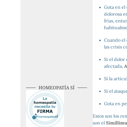
Gota en el 
dolorosa en
frías, entu
habitualme
Cuando el d
las crisis 
Si el dolor
afectada,
A
Si la artic
HOMEOPATÍA SÍ
Si el ataq
Gota en pe
Estos son los re
son el
Simillim