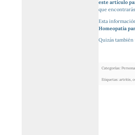
este artículo p
que encontrarás
Esta informació
Homeopatía para
Quizás también 
Categorías:
Persona
Etiquetas:
artritis
,
c