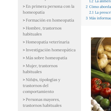
1.2
La alimen
En primera persona con la
2
Cómo abordar
homeopatía
2.1
La prescr
3
Más informa
Formación en homeopatía
Hombre, trastornos
habituales
Homeopatía veterinaria
Investigación homeopática
Más sobre homeopatía
Mujer, trastornos
habituales
Niñ@s, tipologías y
trastornos del
comportamiento
Personas mayores,
trastornos habituales