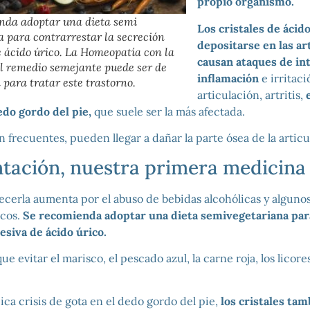
propio organismo.
nda adoptar una dieta semi
Los cristales de ácid
a para contrarrestar la secreción
depositarse en las ar
e ácido úrico. La Homeopatía con la
causan ataques de in
el remedio semejante puede ser de
inflamación
e irritaci
para tratar este trastorno.
articulación, artritis,
edo gordo del pie,
que suele ser la más afectada.
on frecuentes, pueden llegar a dañar la parte ósea de la articu
ntación, nuestra primera medicina
decerla aumenta por el abuso de bebidas alcohólicas y algun
icos.
Se recomienda adoptar una dieta semivegetariana par
esiva de ácido úrico.
e evitar el marisco, el pescado azul, la carne roja, los licore
ica crisis de gota en el dedo gordo del pie,
los cristales ta