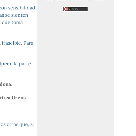
con sensibilidad
as se sienten
ta que toma
irascible. Para
olpeen la parte
adona
.
rtica Urens
.
s otros que, si