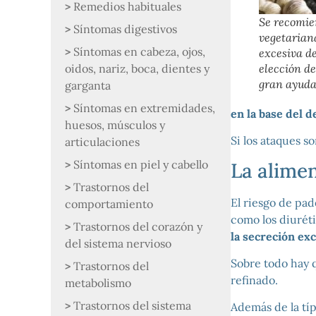
Remedios habituales
Se recomie
Síntomas digestivos
vegetarian
Síntomas en cabeza, ojos,
excesiva d
oidos, nariz, boca, dientes y
elección d
gran ayuda 
garganta
Síntomas en extremidades,
en la base del d
huesos, músculos y
Si los ataques s
articulaciones
Síntomas en piel y cabello
La alime
Trastornos del
El riesgo de pa
comportamiento
como los diurét
Trastornos del corazón y
la secreción exc
del sistema nervioso
Sobre todo hay qu
Trastornos del
refinado.
metabolismo
Trastornos del sistema
Además de la típ