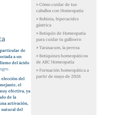
Cómo cuidar de tus
caballos con Homeopatía
Robinia, hiperacidez
gástrica
Botiquín de Homeopatía
ta
para cuidar tu gallinero
Taraxacum, la pereza
particular de
Botiquines homeopáticos
ociada a un
de ABC Homeopatía
lismo del ácido
angre.
Formación homeopática a
partir de mayo de 2026
 elección del
ejante, el
 muy efectiva, ya
ndo de la
una activación,
 natural del