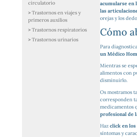
circulatorio
acumularse en l
las articulacio
Trastornos en viajes y
orejas y los ded
primeros auxilios
Cómo ab
Trastornos respiratorios
Trastornos urinarios
Para diagnostica
un Médico Hom
Mientras se espe
alimentos con pu
disminuirlo.
Os mostramos ta
corresponden tam
medicamentos qu
profesional de 
Haz
click en lo
síntomas y caract