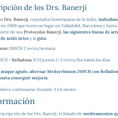
ipción de los Drs. Banerji
los
Drs. Banerji
, reputados homeópatas de la India,
indicaban
en 2008 que tuvieron lugar en Valladolid, Barcelona y Santa
parte de sus
Protocolos Banerji
,
las siguientes líneas de ac
 de ácido úrico
y la
gota
:
num
200CH 2 veces/semana.
0CH +
Belladona
3CH juntos 2-3 veces/día todos los días.
e
ataque agudo, alternar Medorrhinum 200CH con Belladon
hasta conseguir mejoría.
deberá continuarse durante 3 a 6 meses.
ormación
escripción de los Drs. Banerji, el listado de
medicamentos qu