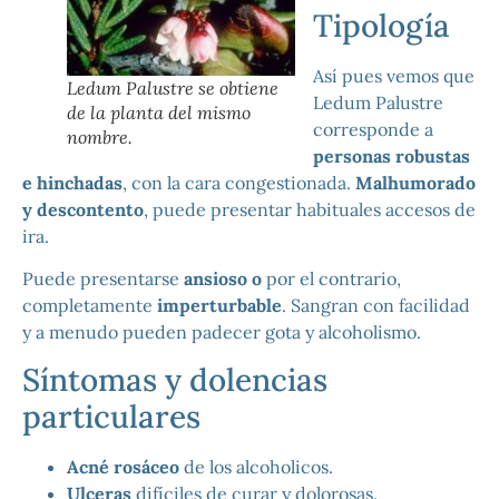
Tipología
Así pues vemos que
Ledum Palustre se obtiene
Ledum Palustre
de la planta del mismo
corresponde a
nombre.
personas robustas
e hinchadas
, con la cara congestionada.
Malhumorado
y descontento
, puede presentar habituales accesos de
ira.
Puede presentarse
ansioso o
por el contrario,
completamente
imperturbable
. Sangran con facilidad
y a menudo pueden padecer gota y alcoholismo.
Síntomas y dolencias
particulares
Acné rosáceo
de los alcoholicos.
Ulceras
difíciles de curar y dolorosas.