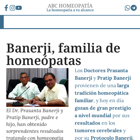
ABC HOMEOPATÍA
La homeopatía a tu alcance
Banerji, familia de
homeópatas
Los
Doctores Prasanta
Banerji
y
Pratip Banerji
provienen de una
larga
tradición homeopática
familiar
, y hoy en día
gozan de gran prestigio
El Dr. Prasanta Banerji y
a nivel mundial
por sus
Pratip Banerji, padre e
resultados
en los
hijo, han obtenido
tumores cerebrales
y
sorprendentes resultados
por su
Protocolo Banerji
.
tratando con homeopatía