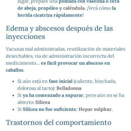
lugar, prepare una
pomada con vaselina o cera
de abeja, propóleo y
caléndula
. ¡Verá cómo
la
herida cicatriza rápidamente
!
Edema y abscesos después de las
inyecciones
Vacunas mal administradas, reutilización de materiales
desechables, vía de administración incorrecta del
medicamento…
es fácil provocar un absceso en
caballos
.
Si aún está en
fase inicial
(caliente, hinchada,
dolorosa al tacto):
Belladonna
Si
ya ha comenzado a supurar
, pero aún no se ha
abierto:
Silicea
Si
Silicea no fue suficiente
:
Hepar sulphur
.
Trastornos del comportamiento