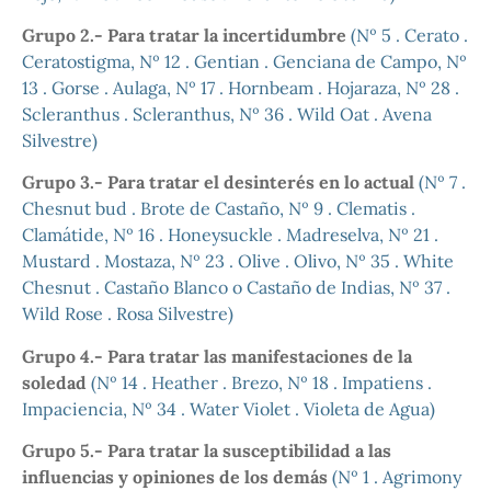
Grupo 2.- Para tratar la incertidumbre
(Nº 5 . Cerato .
Ceratostigma, Nº 12 . Gentian . Genciana de Campo, Nº
13 . Gorse . Aulaga, Nº 17 . Hornbeam . Hojaraza, Nº 28 .
Scleranthus . Scleranthus, Nº 36 . Wild Oat . Avena
Silvestre)
Grupo 3.- Para tratar el desinterés en lo actual
(Nº 7 .
Chesnut bud . Brote de Castaño, Nº 9 . Clematis .
Clamátide, Nº 16 . Honeysuckle . Madreselva, Nº 21 .
Mustard . Mostaza, Nº 23 . Olive . Olivo, Nº 35 . White
Chesnut . Castaño Blanco o Castaño de Indias, Nº 37 .
Wild Rose . Rosa Silvestre)
Grupo 4.- Para tratar las manifestaciones de la
soledad
(Nº 14 . Heather . Brezo, Nº 18 . Impatiens .
Impaciencia, Nº 34 . Water Violet . Violeta de Agua)
Grupo 5.- Para tratar la susceptibilidad a las
influencias y opiniones de los demás
(Nº 1 . Agrimony