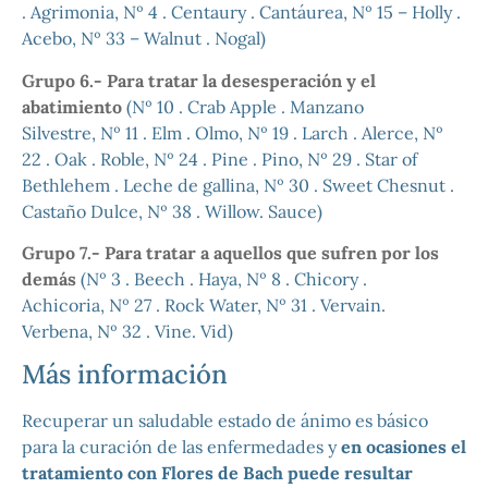
. Agrimonia, Nº 4 . Centaury . Cantáurea, Nº 15 – Holly .
Acebo, Nº 33 – Walnut . Nogal)
Grupo 6.- Para tratar la desesperación y el
abatimiento
(Nº 10 . Crab Apple . Manzano
Silvestre, Nº 11 . Elm . Olmo, Nº 19 . Larch . Alerce, Nº
22 . Oak . Roble, Nº 24 . Pine . Pino, Nº 29 . Star of
Bethlehem . Leche de gallina, Nº 30 . Sweet Chesnut .
Castaño Dulce, Nº 38 . Willow. Sauce)
Grupo 7.- Para tratar a aquellos que sufren por los
demás
(Nº 3 . Beech . Haya, Nº 8 . Chicory .
Achicoria, Nº 27 . Rock Water, Nº 31 . Vervain.
Verbena, Nº 32 . Vine. Vid)
Más información
Recuperar un saludable estado de ánimo es básico
para la curación de las enfermedades y
en ocasiones el
tratamiento con Flores de Bach puede resultar