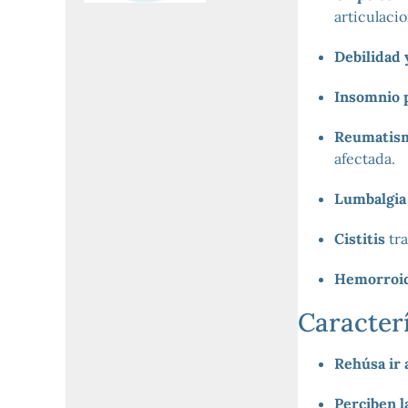
articulaci
Debilidad 
Insomnio p
Reumatism
afectada.
Lumbalgia
Cistitis
tra
Hemorroi
Caracterí
Rehúsa ir 
Perciben 