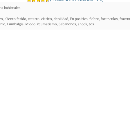
s habituales
es
,
aliento fetido
,
catarro
,
cistitis
,
debilidad
,
En positivo
,
fiebre
,
forunculos
,
fractu
nio
,
Lumbalgia
,
Miedo
,
reumatismo
,
Sabañones
,
shock
,
tos