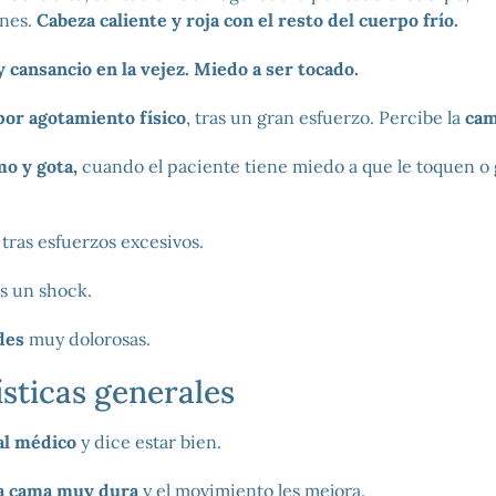
ones.
Cabeza caliente y roja con el resto del cuerpo frío.
y cansancio en la vejez. Miedo a ser tocado.
or agotamiento físico
, tras un gran esfuerzo. Percibe la
cam
o y gota,
cuando el paciente tiene miedo a que le toquen o 
tras esfuerzos excesivos.
s un shock.
des
muy dolorosas.
sticas generales
al médico
y dice estar bien.
la cama muy dura
y el movimiento les mejora.