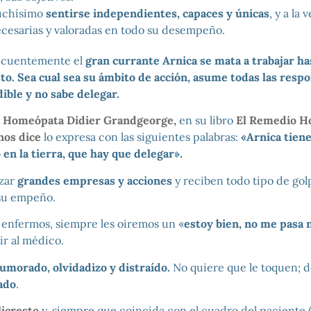
uchísimo
sentirse independientes, capaces y únicas
, y a la 
ecesarias y valoradas en todo su desempeño.
recuentemente el
gran currante Arnica se mata a trabajar h
to. Sea cual sea su ámbito de acción, asume todas las respo
ible y no sabe delegar.
a Homeópata Didier Grandgeorge,
en su libro
El Remedio Ho
nos dice
lo expresa con las siguientes palabras:
«Arnica tien
 en la tierra, que hay que delegar».
izar
grandes empresas y acciones
y reciben todo tipo de gol
 su empeño.
 enfermos, siempre les oiremos un «
estoy bien, no me pasa 
r al médico.
humorado, olvidadizo y distraído.
No quiere que le toquen; d
ado
.
licresto
y, siempre que coincida con el cuadro del paciente (