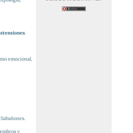
distensiones
.
como emocional,
 Sabañones.
iembros y