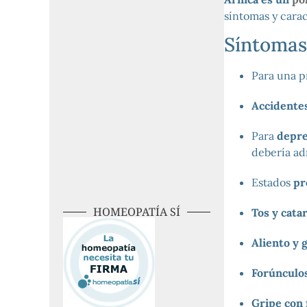
síntomas y carac
Síntomas 
Para una 
Accidente
Para
depre
debería ad
Estados
pr
HOMEOPATÍA SÍ
Tos y cata
Aliento y 
Forúnculos
Gripe con 