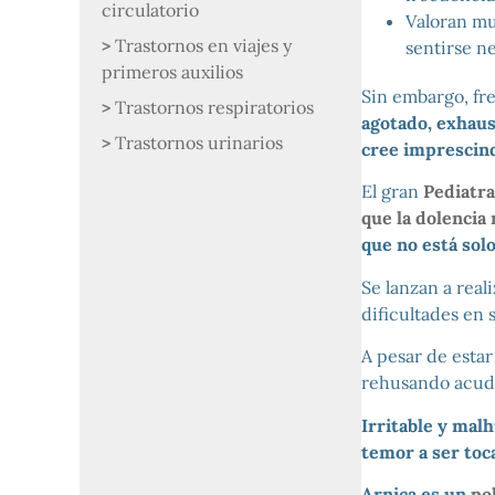
circulatorio
Valoran m
Trastornos en viajes y
sentirse n
primeros auxilios
Sin embargo, f
Trastornos respiratorios
agotado, exhaus
Trastornos urinarios
cree imprescind
El gran
Pediatr
que la dolencia 
que no está solo
Se lanzan a real
dificultades en
A pesar de estar
rehusando acudi
Irritable y mal
temor a ser toc
Arnica es un
po