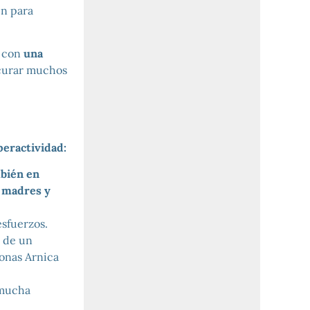
én para
e con
una
curar muchos
peractividad:
mbién en
n madres y
esfuerzos.
 de un
sonas Arnica
 mucha