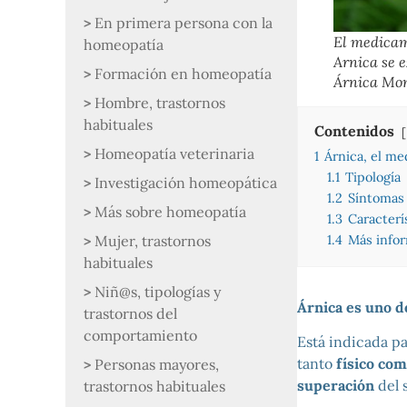
En primera persona con la
El medica
homeopatía
Arnica se e
Formación en homeopatía
Árnica Mo
Hombre, trastornos
habituales
Contenidos
Homeopatía veterinaria
1
Árnica, el me
1.1
Tipología
Investigación homeopática
1.2
Síntomas 
Más sobre homeopatía
1.3
Caracterí
Mujer, trastornos
1.4
Más info
habituales
Niñ@s, tipologías y
Árnica es uno d
trastornos del
comportamiento
Está indicada p
tanto
físico co
Personas mayores,
superación
del 
trastornos habituales