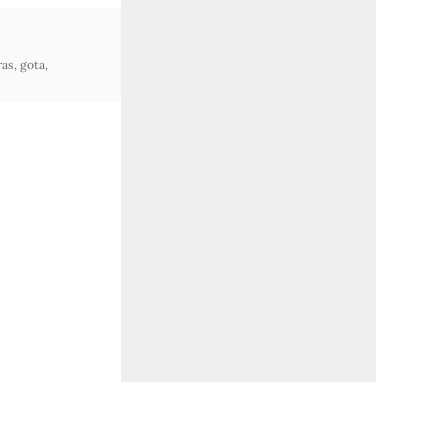
ras
,
gota
,