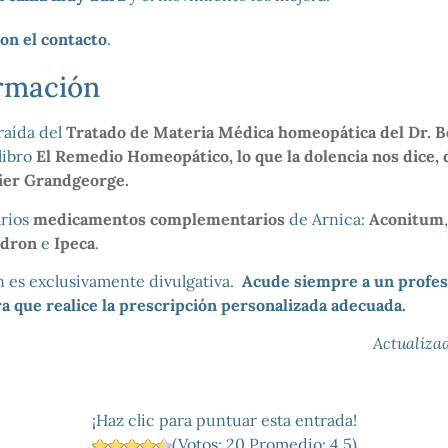
on el contacto
.
rmación
raída del
Tratado de Materia Médica homeopática del Dr. 
libro
El Remedio Homeopático, lo que la dolencia nos dice, 
er Grandgeorge.
arios
medicamentos complementarios
de Arnica:
Aconitum
ndron
e
Ipeca
.
n es exclusivamente divulgativa.
Acude siempre a un profesi
 que realice la prescripción personalizada adecuada.
Actualiza
¡Haz clic para puntuar esta entrada!
(Votos:
20
Promedio:
4.5
)