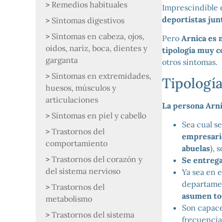
Remedios habituales
Imprescindible 
deportistas jun
Síntomas digestivos
Síntomas en cabeza, ojos,
Pero
Arnica es
oidos, nariz, boca, dientes y
tipología muy c
garganta
otros síntomas.
Síntomas en extremidades,
Tipologí
huesos, músculos y
articulaciones
La persona Arni
Síntomas en piel y cabello
Sea cual s
Trastornos del
empresario
comportamiento
abuelas
), 
Trastornos del corazón y
Se entrega
del sistema nervioso
Ya sea en 
departamen
Trastornos del
asumen tod
metabolismo
Son capac
Trastornos del sistema
frecuencia,