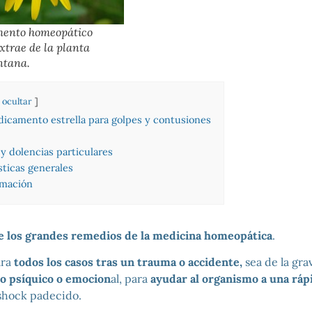
mento homeopático
xtrae de la planta
ntana.
ocultar
dicamento estrella para golpes y contusiones
y dolencias particulares
sticas generales
rmación
e los grandes remedios de la medicina homeopática
.
ara
todos los casos tras un trauma o accidente,
sea de la gra
mo psíquico o emocion
al, para
ayudar al organismo a una ráp
shock padecido.