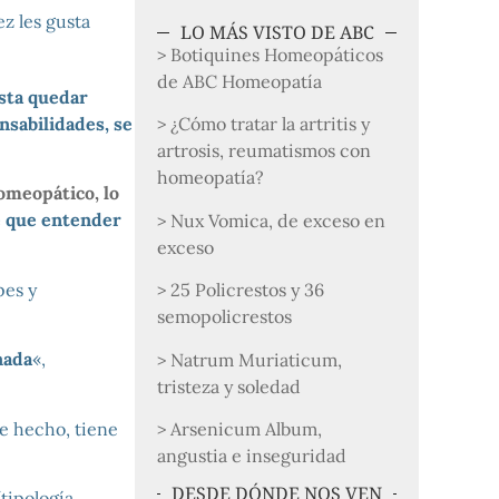
vez les gusta
LO MÁS VISTO DE ABC
> Botiquines Homeopáticos
de ABC Homeopatía
asta quedar
nsabilidades, se
> ¿Cómo tratar la artritis y
artrosis, reumatismos con
homeopatía?
meopático, lo
e que entender
> Nux Vomica, de exceso en
exceso
pes y
> 25 Policrestos y 36
semopolicrestos
nada
«,
> Natrum Muriaticum,
tristeza y soledad
e hecho, tiene
> Arsenicum Album,
angustia e inseguridad
DESDE DÓNDE NOS VEN
tipología,