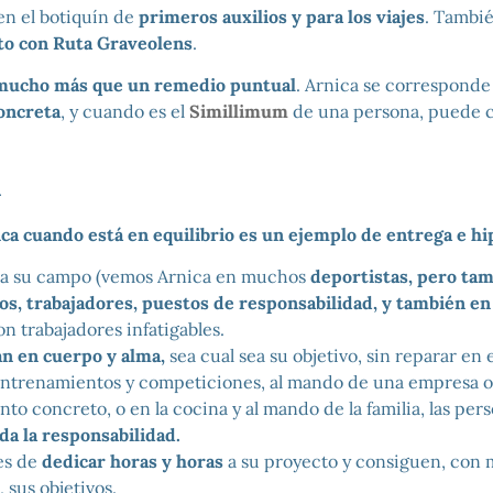
en el botiquín de
primeros auxilios y para los viajes
. Tambi
to con Ruta Graveolens
.
 mucho más que un remedio puntual
. Arnica se correspond
oncreta
, y cuando es el
Simillimum
de una persona, puede 
a
ca cuando está en equilibrio es un ejemplo de entrega e hi
ea su campo (vemos Arnica en muchos
deportistas, pero ta
s, trabajadores, puestos de responsabilidad, y también e
son trabajadores infatigables.
n en cuerpo y alma,
sea cual sea su objetivo, sin reparar en 
entrenamientos y competiciones, al mando de una empresa o
to concreto, o en la cocina y al mando de la familia, las per
a la responsabilidad.
es de
dedicar horas y horas
a su proyecto y consiguen, con
 sus objetivos.