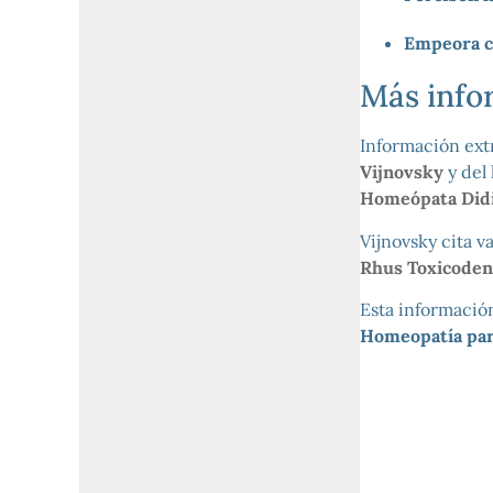
Empeora c
Más info
Información ext
Vijnovsky
y del 
Homeópata Didi
Vijnovsky cita v
Rhus Toxicode
Esta informació
Homeopatía para