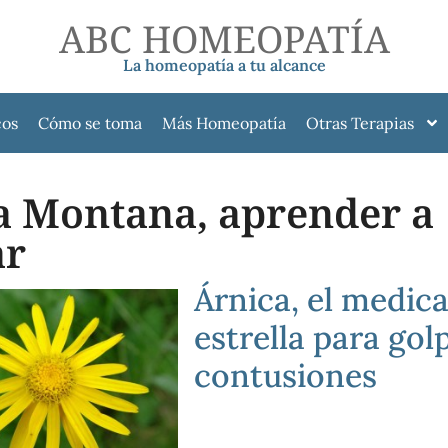
ABC HOMEOPATÍA
La homeopatía a tu alcance
cos
Cómo se toma
Más Homeopatía
Otras Terapias
a Montana, aprender a
ar
Árnica, el medi
estrella para gol
contusiones