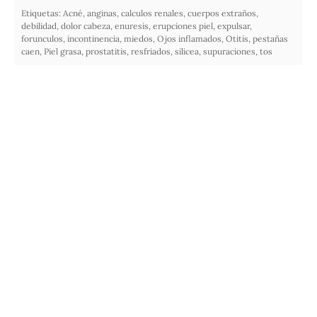
Etiquetas:
Acné
,
anginas
,
calculos renales
,
cuerpos extraños
,
debilidad
,
dolor cabeza
,
enuresis
,
erupciones piel
,
expulsar
,
forunculos
,
incontinencia
,
miedos
,
Ojos inflamados
,
Otitis
,
pestañas
caen
,
Piel grasa
,
prostatitis
,
resfriados
,
silicea
,
supuraciones
,
tos