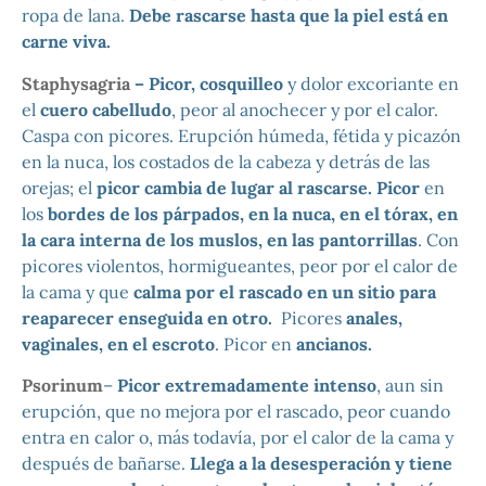
ropa de lana.
Debe rascarse hasta que la piel está en
carne viva.
Staphysagria
– Picor, cosquilleo
y dolor excoriante en
el
cuero cabelludo
, peor al anochecer y por el calor.
Caspa con picores. Erupción húmeda, fétida y picazón
en la nuca, los costados de la cabeza y detrás de las
orejas; el
picor cambia de lugar al rascarse. Picor
en
los
bordes de los párpados, en la nuca, en el tórax, en
la cara interna de los muslos, en las pantorrillas
. Con
picores violentos, hormigueantes, peor por el calor de
la cama y que
calma por el rascado en un sitio para
reaparecer enseguida en otro.
Picores
anales,
vaginales, en el escroto
. Picor en
ancianos.
Psorinum
–
Picor extremadamente intenso
, aun sin
erupción, que no mejora por el rascado, peor cuando
entra en calor o, más todavía, por el calor de la cama y
después de bañarse.
Llega a la desesperación y tiene