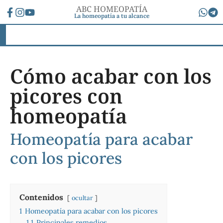
ABC HOMEOPATÍA
La homeopatía a tu alcance
Cómo acabar con los
picores con
homeopatía
Homeopatía para acabar
con los picores
Contenidos
ocultar
1
Homeopatía para acabar con los picores
1.1
Principales remedios