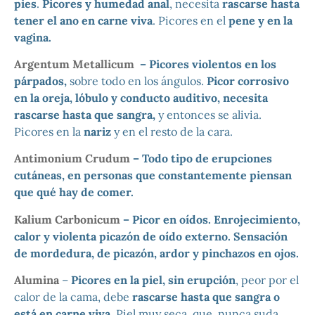
pies
.
Picores y humedad anal
, necesita
rascarse hasta
tener el ano en carne viva
. Picores en el
pene y en la
vagina.
Argentum Metallicum
– Picores violentos en los
párpados,
sobre todo en los ángulos.
Picor corrosivo
en la oreja, lóbulo y conducto auditivo, necesita
rascarse hasta que sangra,
y entonces se alivia.
Picores en la
nariz
y en el resto de la cara.
Antimonium Crudum
– Todo tipo de erupciones
cutáneas, en personas que constantemente piensan
que qué hay de comer.
Kalium Carbonicum
– Picor en oídos. Enrojecimiento,
calor y violenta picazón de oído externo. Sensación
de mordedura, de picazón, ardor y pinchazos en ojos.
Alumina
–
Picores en la piel, sin erupción
, peor por el
calor de la cama, debe
rascarse hasta que sangra o
está en carne viva
. Piel muy seca, que nunca suda.