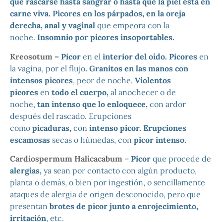
que rascarse hasta sangrar o hasta que la piel está en
carne viva. Picores en los párpados, en la oreja
derecha, anal y vaginal
que empeora con la
noche.
Insomnio por picores insoportables.
Kreosotum
– Picor
en el
interior del oído. Picores
en
la vagina, por el flujo
. Granitos en las manos con
intensos picores
, peor de noche.
Violentos
picores
en
todo el cuerpo,
al anochecer o de
noche,
tan intenso que lo enloquece,
con ardor
después del rascado. Erupciones
como
picaduras,
con
intenso picor. Erupciones
escamosas
secas o húmedas, con
picor intenso.
Cardiospermum Halicacabum
–
Picor
que procede de
alergias,
ya sean por contacto con algún producto,
planta o demás, o bien por ingestión, o sencillamente
ataques de alergia de origen desconocido, pero que
presentan
brotes de picor junto a enrojecimiento,
irritación
, etc.