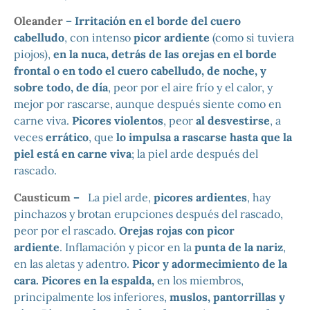
Oleander
– Irritación en el borde del cuero
cabelludo
, con intenso
picor ardiente
(como si tuviera
piojos),
en la nuca, detrás de las orejas en el borde
frontal o en todo el cuero cabelludo, de noche, y
sobre todo, de día
, peor por el aire frío y el calor, y
mejor por rascarse, aunque después siente como en
carne viva.
Picores violentos
, peor
al desvestirse
, a
veces
errático
, que
lo impulsa a rascarse hasta que la
piel está en carne viva
; la piel arde después del
rascado.
Causticum
–
La piel arde,
picores ardientes
, hay
pinchazos y brotan erupciones después del rascado,
peor por el rascado.
Orejas rojas con picor
ardiente
. Inflamación y picor en la
punta de la nariz
,
en las aletas y adentro.
Picor y adormecimiento de la
cara. Picores en la espalda,
en los miembros,
principalmente los inferiores,
muslos, pantorrillas y