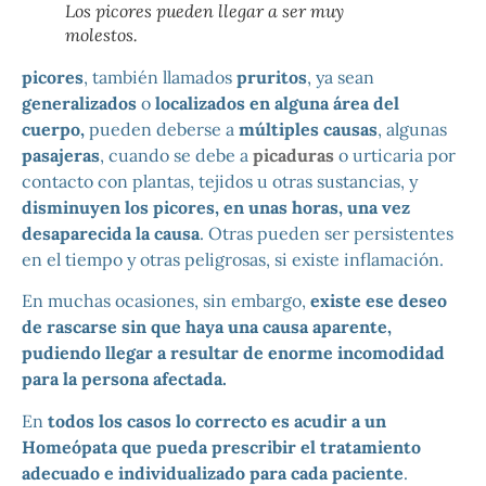
Los picores pueden llegar a ser muy
molestos.
picores
, también llamados
pruritos
, ya sean
generalizados
o
localizados en alguna área del
cuerpo,
p
ueden deberse a
múltiples causas
, algunas
pasajeras
, cuando se debe a
picaduras
o urticaria por
contacto con plantas, tejidos u otras sustancias, y
disminuyen los picores, en unas horas, una vez
desaparecida la causa
. Otras pueden ser persistentes
en el tiempo y otras peligrosas, si existe inflamación.
En muchas ocasiones, sin embargo,
existe ese deseo
de rascarse sin que haya una causa aparente,
pudiendo llegar a resultar de enorme incomodidad
para la persona afectada.
En
todos los casos lo correcto es acudir a un
Homeópata que pueda prescribir el tratamiento
adecuado e individualizado para cada paciente
.