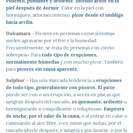
violento, punzante y ardiente
.
Intenso ardor en la
piel después de dormir
. Calor en la piel con
hormigueo, adormecimiento,
picor desde el ombligo
hacia arriba
.
Dulcamara
– Picores en personas cuyos síntomas
suelen agravarse por el frío y la humedad.
Frecuentemente, se trata de personas con cierto
sobrepeso. Para
todo tipo de erupciones,
normalmente húmedas
y con mucho picor. También
para
picores sin causa aparente
.
Sulphur
– Hay una marcada tendencia a
erupciones
de todo tipo, generalmente con picores
.
El picor
puede ser con o sin erupción, a veces en placas que
sangran después del rascado,
es quemante, ardiente
u
hormigueante o cosquilleante o voluptuoso.
Empeora
de noche, por el calor de la cama,
o al entrar en calor o
caminando al aire libre, o en zonas que sudan, por el
rascado (duele después, y sangra) y por lavarse, o por la