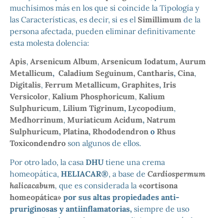
muchísimos más en los que si coincide la Tipología y
las Características, es decir, si es el
Simillimum
de la
persona afectada, pueden eliminar definitivamente
esta molesta dolencia:
Apis
,
Arsenicum Album
,
Arsenicum Iodatum
,
Aurum
Metallicum
,
Caladium Seguinum,
Cantharis
,
Cina
,
Digitalis
,
Ferrum Metallicum
,
Graphites
,
Iris
Versicolor
,
Kalium Phosphoricum
,
Kalium
Sulphuricum
,
Lilium Tigrinum
,
Lycopodium
,
Medhorrinum
,
Muriaticum Acidum
,
Natrum
Sulphuricum
,
Platina
,
Rhododendron
o
Rhus
Toxicondendro
son algunos de ellos.
Por otro lado, la casa
DHU
tiene una crema
homeopática,
HELIACAR®
, a base de
Cardiospermum
halicacabum
,
que es considerada la
«cortisona
homeopática»
por sus altas propiedades anti-
pruriginosas y antiinflamatorias,
siempre de uso