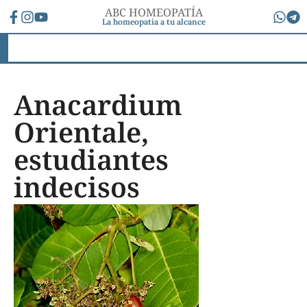
ABC HOMEOPATÍA
La homeopatía a tu alcance
Anacardium
Orientale,
estudiantes
indecisos