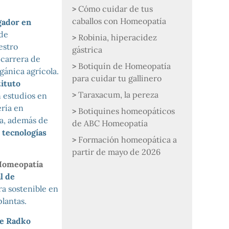
Cómo cuidar de tus
caballos con Homeopatía
gador en
 de
Robinia, hiperacidez
estro
gástrica
 carrera de
Botiquín de Homeopatía
gánica agrícola.
para cuidar tu gallinero
tituto
Taraxacum, la pereza
 estudios en
ería en
Botiquines homeopáticos
a, además de
de ABC Homeopatía
 tecnologías
Formación homeopática a
partir de mayo de 2026
Homeopatía
l de
ra sostenible en
lantas.
de Radko