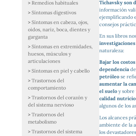
Tichavsky son d
Remedios habituales
información val
Síntomas digestivos
ejemplificando e
Síntomas en cabeza, ojos,
consejos práctic
oidos, nariz, boca, dientes y
En sus libros no
garganta
investigaciones
Síntomas en extremidades,
naturaleza:
huesos, músculos y
articulaciones
Bajar los costos
dependencia
de
Síntomas en piel y cabello
petróleo
se refi
Trastornos del
aumentar la can
comportamiento
el suelo
y sobre
Trastornos del corazón y
calidad nutrici
del sistema nervioso
algunos de los a
Trastornos del
Los alcances prá
metabolismo
ambiente de la a
Trastornos del sistema
los devastadores