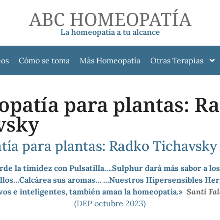
ABC HOMEOPATÍA
La homeopatía a tu alcance
cos
Cómo se toma
Más Homeopatía
Otras Terapias
patía para plantas: R
vsky
ía para plantas: Radko Tichavsky
rde la timidez con Pulsatilla….Sulphur dará más sabor a lo
tallos…Calcárea sus aromas… …Nuestros Hipersensibles He
vos e inteligentes, también aman la homeopatía.»
Santi Fa
(DEP octubre 2023)