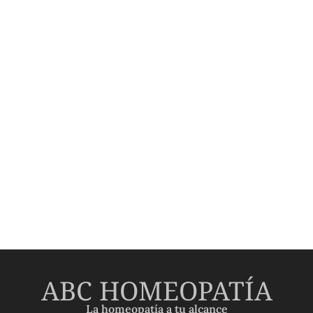
ABC HOMEOPATÍA
La homeopatía a tu alcance