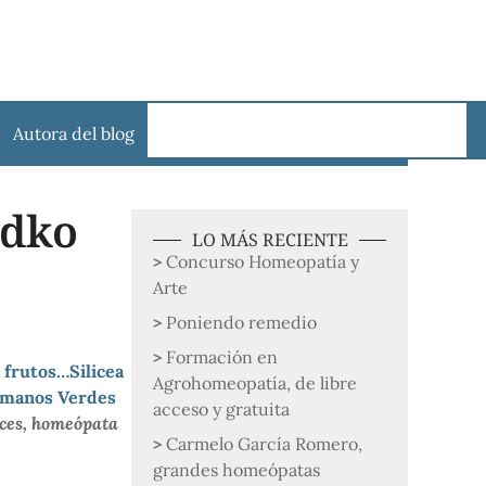
Autora del blog
adko
LO MÁS RECIENTE
Concurso Homeopatía y
Arte
Poniendo remedio
Formación en
s frutos…Silicea
Agrohomeopatía, de libre
rmanos Verdes
acceso y gratuita
lces, homeópata
Carmelo García Romero,
grandes homeópatas