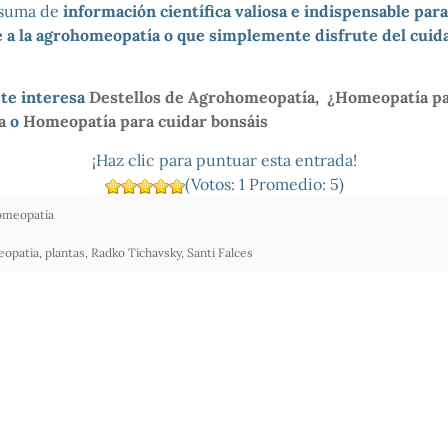
 suma de
información científica valiosa e indispensable par
 a la agrohomeopatía o que simplemente disfrute del cuid
te interesa
Destellos de Agrohomeopatía
,
¿Homeopatía pa
a
o
Homeopatía para cuidar bonsáis
¡Haz clic para puntuar esta entrada!
(Votos:
1
Promedio:
5
)
omeopatía
opatia
,
plantas
,
Radko Tichavsky
,
Santi Falces