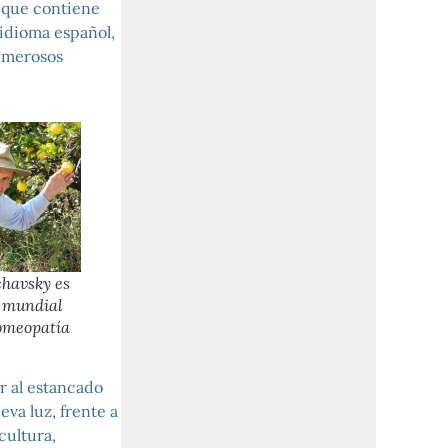
 que contiene
idioma español,
numerosos
chavsky es
e mundial
omeopatía
r al estancado
eva luz, frente a
cultura,