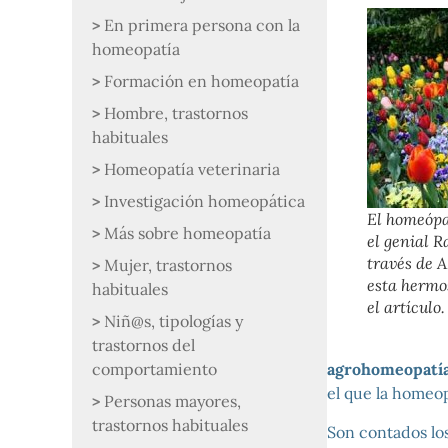
En primera persona con la
homeopatía
Formación en homeopatía
Hombre, trastornos
habituales
Homeopatía veterinaria
Investigación homeopática
El homeópa
Más sobre homeopatía
el genial R
través de 
Mujer, trastornos
esta hermo
habituales
el artículo.
Niñ@s, tipologías y
trastornos del
comportamiento
agrohomeopatí
el que la homeop
Personas mayores,
trastornos habituales
Son contados los