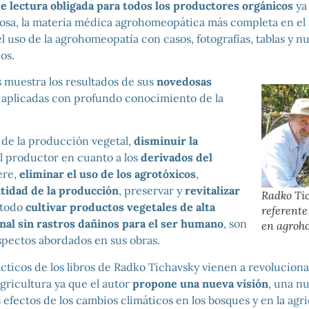
e lectura obligada para todos los productores orgánicos
ya
iosa, la materia médica agrohomeopática más completa en el 
l uso de la agrohomeopatía con casos, fotografías, tablas y 
os.
s muestra los resultados de sus
novedosas
aplicadas con profundo conocimiento de la
de la producción vegetal,
disminuir la
l productor en cuanto a los
derivados del
ere,
eliminar el uso de los agrotóxicos
,
tidad de la producción
, preservar y
revitalizar
Radko Ti
 todo
cultivar productos vegetales de alta
referent
onal sin rastros dañinos para el ser humano
, son
en agroh
spectos abordados en sus obras.
cticos de los libros de Radko Tichavsky vienen a revoluciona
gricultura ya que el autor
propone una nueva visión
, una nu
 efectos de los cambios climáticos en los bosques y en la agri