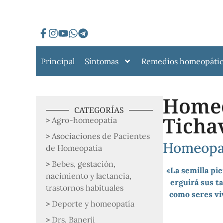
Principal
Síntomas
Remedios homeopáti
Homeo
CATEGORÍAS
Ticha
Agro-homeopatía
Asociaciones de Pacientes
Homeopat
de Homeopatía
Bebes, gestación,
«La semilla pie
nacimiento y lactancia,
erguirá sus 
trastornos habituales
como seres vi
Deporte y homeopatía
Drs. Banerji