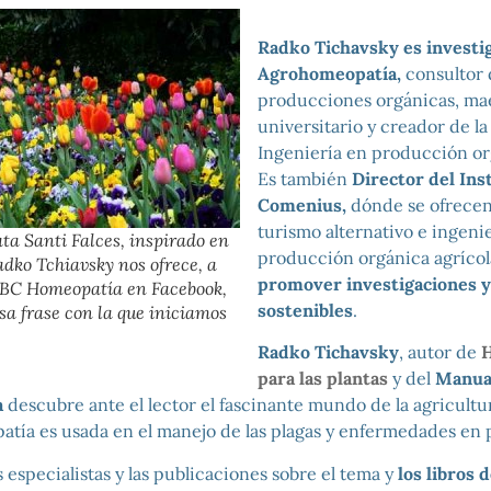
Radko Tichavsky es
investi
Agrohomeopatía,
consultor
producciones orgánicas, ma
universitario y creador de la
Ingeniería en producción or
Es también
Director del Ins
Comenius,
dónde se ofrecen
turismo alternativo e ingeni
ta Santi Falces, inspirado en
producción orgánica agrícol
adko Tchiavsky nos ofrece, a
promover investigaciones y
ABC Homeopatía en Facebook,
sostenibles
.
sa frase con la que iniciamos
Radko Tichavsky
, autor de
para las plantas
y del
Manua
a
descubre ante el lector el fascinante mundo de la agricultu
atía es usada en el manejo de las plagas y enfermedades en p
 especialistas y las publicaciones sobre el tema y
los libros 