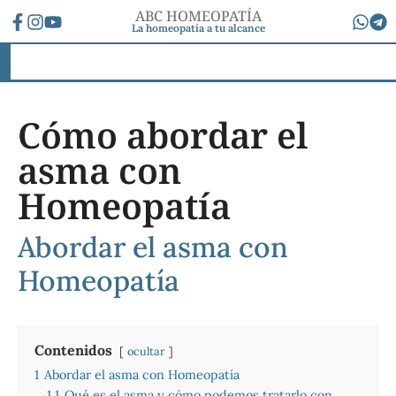
ABC HOMEOPATÍA
La homeopatía a tu alcance
Cómo abordar el
asma con
Homeopatía
Abordar el asma con
Homeopatía
Contenidos
ocultar
1
Abordar el asma con Homeopatía
1.1
Qué es el asma y cómo podemos tratarlo con