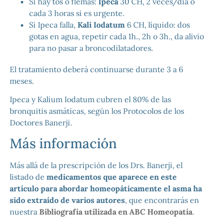
Si hay tos o flemas:
Ipeca
30 CH, 2 veces/día o
cada 3 horas si es urgente.
Si Ipeca falla,
Kali Iodatum
6 CH, líquido: dos
gotas en agua, repetir cada 1h., 2h o 3h., da alivio
para no pasar a broncodilatadores.
El tratamiento deberá continuarse durante 3 a 6
meses.
Ipeca y Kalium Iodatum cubren el 80% de las
bronquitis asmáticas, según los Protocolos de los
Doctores Banerji.
Más información
Más allá de la prescripción de los Drs. Banerji, el
listado de
medicamentos que aparece en este
artículo para abordar homeopáticamente el asma ha
sido extraído de varios autores
, que encontrarás en
nuestra
Bibliografía utilizada en ABC Homeopatía
.