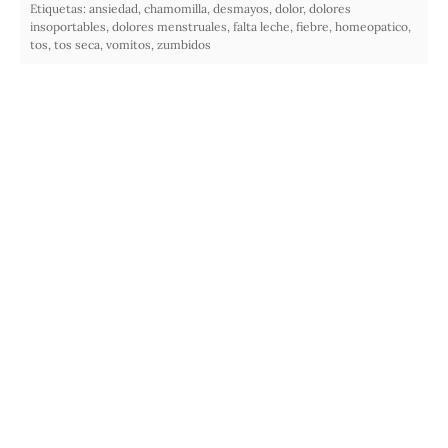
Etiquetas:
ansiedad
,
chamomilla
,
desmayos
,
dolor
,
dolores
insoportables
,
dolores menstruales
,
falta leche
,
fiebre
,
homeopatico
,
tos
,
tos seca
,
vomitos
,
zumbidos