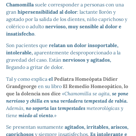
Chamomilla
suele corresponder a personas con una
gran
hipersensibilidad al dolor
: lactante llorón y
agotado por la salida de los dientes, niño caprichoso y
colérico o adulto
nervioso, muy sensible al dolor e
insatisfecho
.
Son pacientes que
relatan un dolor insoportable,
intolerable,
aparentemente desproporcionado a la
gravedad del caso. Están
nerviosos y agitados,
llegando a gritar de dolor.
Tal y como explica
el
Pediatra Homeópata Didier
Grandgeorge
en su libro
El Remedio Homeopático, lo
que la dolencia nos dice
«Chamomilla se agita,
se pone
nervioso y chilla en una verdadera tempestad de rabia.
Además,
no soporta las tempestades
meteorológicas y
tiene
miedo al viento
.»
Se presentan sumamente
agitados, irritables, ariscos,
caprichosos
y siempre insatisfechos.
Es intolerante e