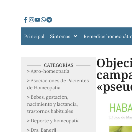
Principal
Síntomas
Remedios homeopáti
Objeci
CATEGORÍAS
campa
Agro-homeopatía
Asociaciones de Pacientes
«pseu
de Homeopatía
Bebes, gestación,
nacimiento y lactancia,
trastornos habituales
Deporte y homeopatía
Drs. Banerji