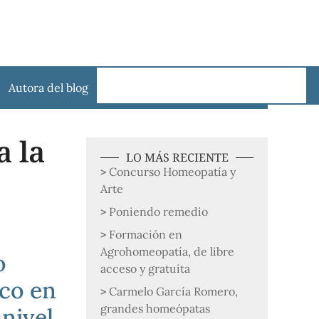
Autora del blog
a la
LO MÁS RECIENTE
Concurso Homeopatía y
Arte
Poniendo remedio
Formación en
Agrohomeopatía, de libre
o
acceso y gratuita
co en
Carmelo García Romero,
grandes homeópatas
 nivel