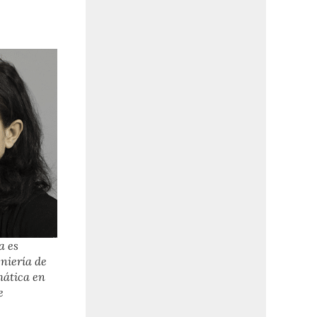
a es
eniería de
mática en
e