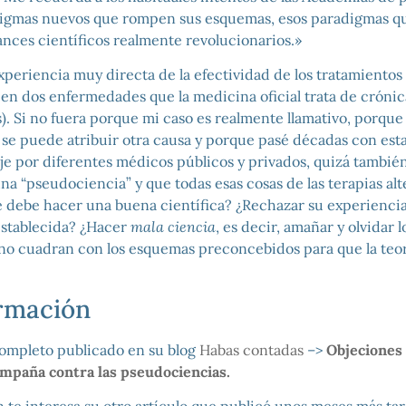
digmas nuevos que rompen sus esquemas, esos paradigmas qu
vances científicos realmente revolucionarios.»
xperiencia muy directa de la efectividad de los tratamiento
en dos enfermedades que la medicina oficial trata de crónic
s). Si no fuera porque mi caso es realmente llamativo, porque
 se puede atribuir otra causa y porque pasé décadas con es
e por diferentes médicos públicos y privados, quizá también
a “pseudociencia” y que todas esas cosas de las terapias alt
 debe hacer una buena científica? ¿Rechazar su experienci
 establecida? ¿Hacer
mala ciencia
, es decir, amañar y olvidar l
o cuadran con los esquemas preconcebidos para que la teor
rmación
 completo publicado en su blog
Habas contadas
–>
Objeciones
campaña contra las pseudociencias.