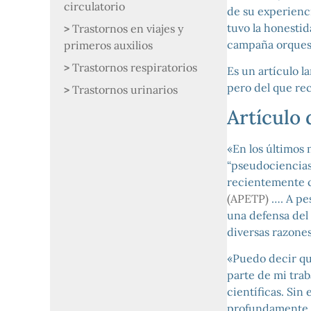
circulatorio
de su experienci
tuvo la honestida
Trastornos en viajes y
campaña orquestr
primeros auxilios
Trastornos respiratorios
Es un artículo l
pero del que re
Trastornos urinarios
Artículo
«En los últimos 
“pseudociencias
recientemente c
(APETP)
…. A pe
una defensa del 
diversas razones
«Puedo decir que
parte de mi trab
científicas. Si
profundamente. 