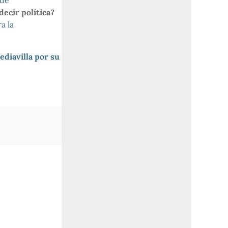
rde
decir política?
a la
diavilla por su