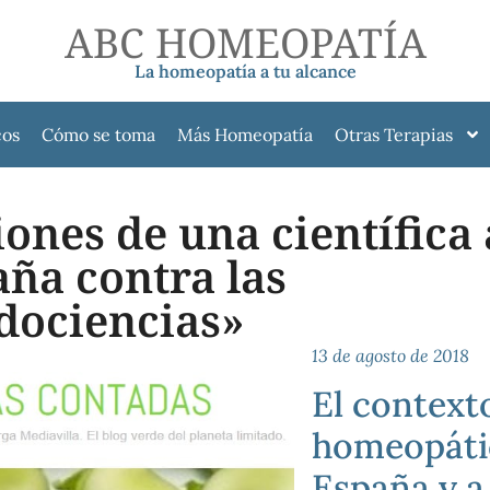
ABC HOMEOPATÍA
La homeopatía a tu alcance
cos
Cómo se toma
Más Homeopatía
Otras Terapias
ones de una científica 
ña contra las
dociencias»
13 de agosto de 2018
El context
homeopáti
España y a