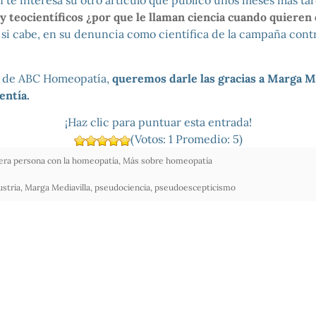
 te interesa su otro artículo que publicó unos meses más ta
y teocientíficos ¿por que le llaman ciencia cuando quieren 
si cabe, en su denuncia como científica de la campaña contr
o de ABC Homeopatía,
queremos darle las gracias a Marga Me
entía.
¡Haz clic para puntuar esta entrada!
(Votos:
1
Promedio:
5
)
era persona con la homeopatía
,
Más sobre homeopatía
stria
,
Marga Mediavilla
,
pseudociencia
,
pseudoescepticismo