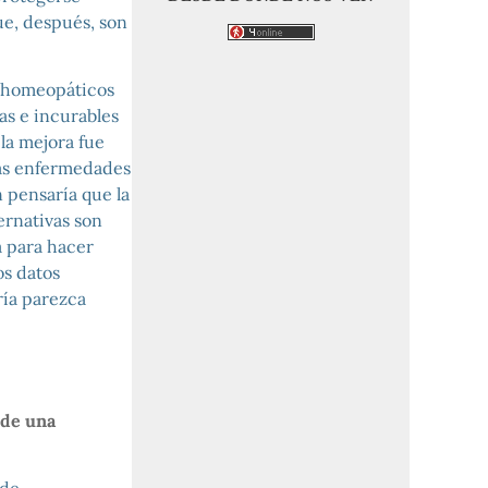
e, después, son
s homeopáticos
as e incurables
 la mejora fue
tas enfermedades
 pensaría que la
ernativas son
a para hacer
os datos
ía parezca
 de una