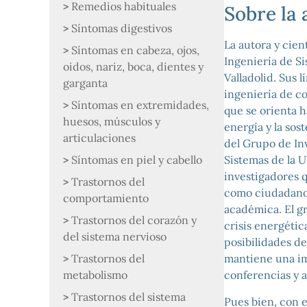
Remedios habituales
Sobre la 
Síntomas digestivos
La autora y cien
Síntomas en cabeza, ojos,
Ingeniería de S
oidos, nariz, boca, dientes y
Valladolid. Sus 
garganta
ingeniería de co
Síntomas en extremidades,
que se orienta h
huesos, músculos y
energía y la sos
articulaciones
del Grupo de In
Síntomas en piel y cabello
Sistemas de la 
investigadores 
Trastornos del
como ciudadanos
comportamiento
académica. El gr
Trastornos del corazón y
crisis energética
del sistema nervioso
posibilidades de
Trastornos del
mantiene una im
metabolismo
conferencias y a
Trastornos del sistema
Pues bien, con e