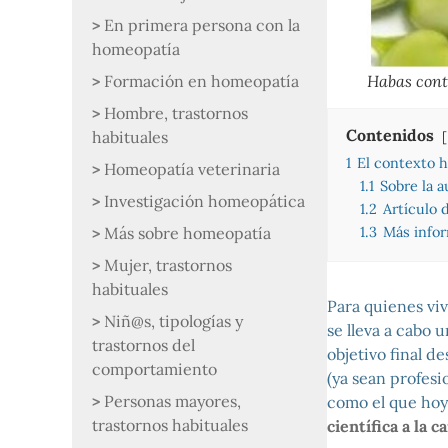
En primera persona con la
homeopatía
Formación en homeopatía
Habas cont
Hombre, trastornos
Contenidos
habituales
1
El contexto h
Homeopatía veterinaria
1.1
Sobre la a
Investigación homeopática
1.2
Artículo 
Más sobre homeopatía
1.3
Más info
Mujer, trastornos
habituales
Para quienes vi
Niñ@s, tipologías y
se lleva a cabo
trastornos del
objetivo final d
comportamiento
(ya sean profesi
Personas mayores,
como el que hoy 
trastornos habituales
científica a la