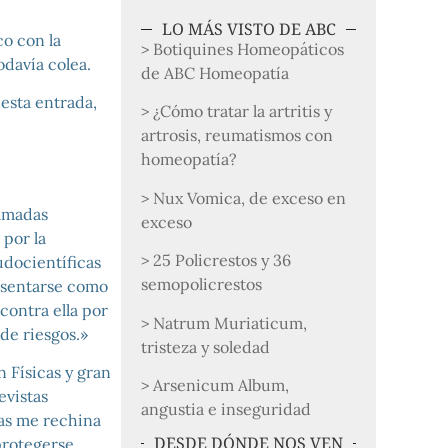
LO MÁS VISTO DE ABC
co con la
> Botiquines Homeopáticos
odavía colea.
de ABC Homeopatía
 esta entrada,
> ¿Cómo tratar la artritis y
artrosis, reumatismos con
homeopatía?
> Nux Vomica, de exceso en
lamadas
exceso
por la
> 25 Policrestos y 36
docientíficas
semopolicrestos
esentarse como
contra ella por
> Natrum Muriaticum,
de riesgos.»
tristeza y soledad
 Físicas y gran
> Arsenicum Album,
evistas
angustia e inseguridad
ias me rechina
DESDE DÓNDE NOS VEN
protegerse