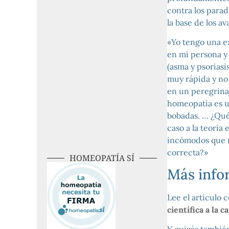
contra los para
la base de los a
«Yo tengo una e
en mi persona y 
(asma y psoriasi
muy rápida y no
en un peregrinaj
homeopatía es un
bobadas. … ¿Qué
caso a la teoría
incómodos que n
correcta?»
HOMEOPATÍA SÍ
Más info
Lee el artículo
científica a la 