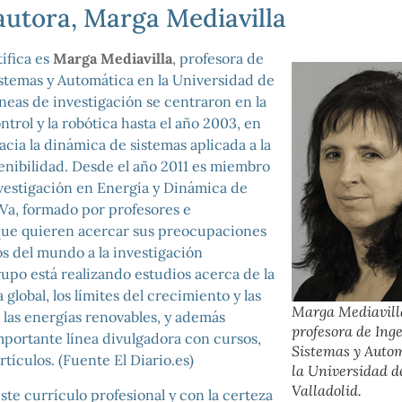
autora, Marga Mediavilla
tífica es
Marga Mediavilla
, profesora de
istemas y Automática en la Universidad de
líneas de investigación se centraron en la
ntrol y la robótica hasta el año 2003, en
acia la dinámica de sistemas aplicada a la
tenibilidad. Desde el año 2011 es miembro
vestigación en Energía y Dinámica de
UVa, formado por profesores e
que quieren acercar sus preocupaciones
 del mundo a la investigación
upo está realizando estudios acerca de la
 global, los límites del crecimiento y las
Marga Mediavill
 las energías renovables, y además
profesora de Ing
portante línea divulgadora con cursos,
Sistemas y Auto
rtículos. (Fuente El Diario.es)
la Universidad d
Valladolid.
ste currículo profesional y con la certeza