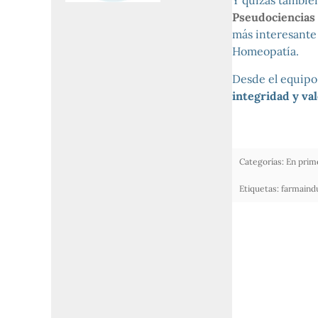
Y quizás también
Pseudociencias 
más interesante 
Homeopatía.
Desde el equip
integridad y val
Categorías:
En prim
Etiquetas:
farmaindu