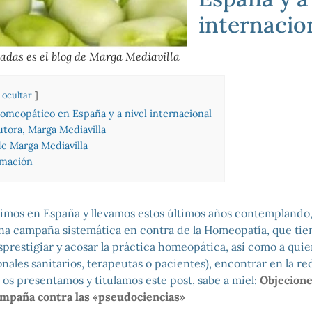
internacio
adas es el blog de Marga Mediavilla
ocultar
omeopático en España y a nivel internacional
utora, Marga Mediavilla
de Marga Mediavilla
rmación
vimos en España y llevamos estos últimos años contemplando,
 una campaña sistemática en contra de la Homeopatía, que ti
esprestigiar y acosar la práctica homeopática, así como a qui
onales sanitarios, terapeutas o pacientes), encontrar en la re
os presentamos y titulamos este post, sabe a miel:
Objecione
 campaña contra las «pseudociencias»