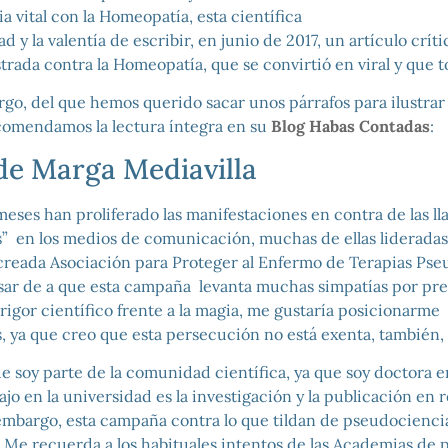
a vital con la Homeopatía, esta científica
d y la valentía de escribir, en junio de 2017, un artículo críti
ada contra la Homeopatía, que se convirtió en viral y que t
argo, del que hemos querido sacar unos párrafos para ilustrar
comendamos la lectura íntegra en su
Blog Habas Contadas
:
 de Marga Mediavilla
meses han proliferado las manifestaciones en contra de las l
” en los medios de comunicación, muchas de ellas lideradas 
reada Asociación para Proteger al Enfermo de Terapias Pseu
sar de a que esta campaña levanta muchas simpatías por pr
rigor científico frente a la magia, me gustaría posicionarme 
, ya que creo que esta persecución no está exenta, también, 
 soy parte de la comunidad científica, ya que soy doctora en
ajo en la universidad es la investigación y la publicación en r
n embargo, esta campaña contra lo que tildan de pseudocienc
Me recuerda a los habituales intentos de las Academias de 