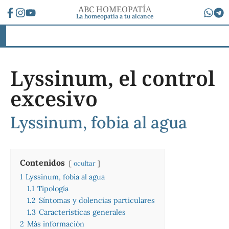
ABC HOMEOPATÍA
La homeopatía a tu alcance
Lyssinum, el control
excesivo
Lyssinum, fobia al agua
Contenidos
ocultar
1
Lyssinum, fobia al agua
1.1
Tipología
1.2
Síntomas y dolencias particulares
1.3
Características generales
2
Más información