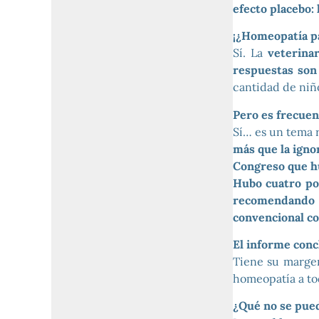
efecto placebo: 
¡¿Homeopatía p
Sí. La
veterina
respuestas son
cantidad de niñ
Pero es frecuen
Sí… es un tema 
más que la igno
Congreso que hu
Hubo cuatro po
recomendando 
convencional c
El informe conc
Tiene su marge
homeopatía a tod
¿Qué no se pue