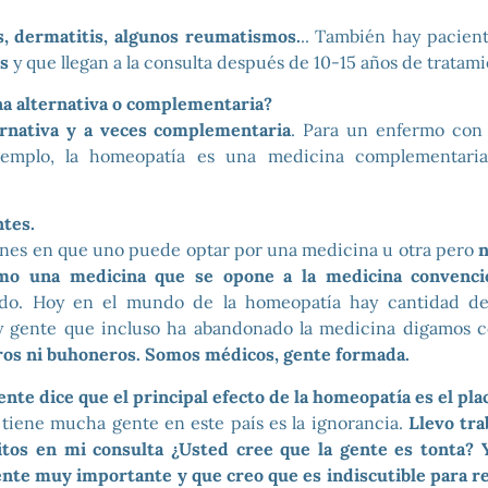
s, dermatitis, algunos reumatismos.
.. También hay pacien
as
y que llegan a la consulta después de 10-15 años de tratami
a alternativa o complementaria?
ernativa y a veces complementaria
. Para un enfermo con 
jemplo, la homeopatía es una medicina complementari
tes.
ones en que uno puede optar por una medicina u otra pero
n
mo una medicina que se opone a la medicina convenci
rdo. Hoy en el mundo de la homeopatía hay cantidad d
 y gente que incluso ha abandonado la medicina digamos 
os ni buhoneros. Somos médicos, gente formada.
ente dice que el principal efecto de la homeopatía es el pl
tiene mucha gente en este país es la ignorancia.
Llevo tra
tos en mi consulta ¿Usted cree que la gente es tonta? 
ente muy importante y que creo que es indiscutible para re