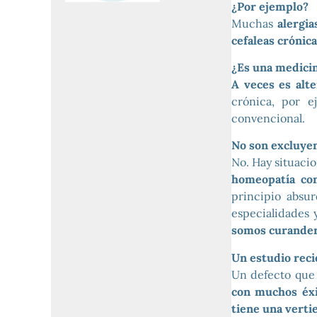
¿Por ejemplo?
Muchas
alergia
cefaleas crónic
¿Es una medicin
A veces es alt
crónica, por e
convencional.
No son excluyen
No. Hay situaci
homeopatía co
principio absu
especialidades
somos curander
Un estudio reci
Un defecto que 
con muchos éxi
tiene una verti