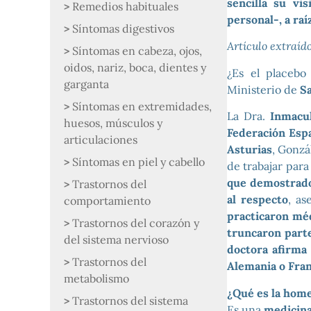
sencilla su vi
Remedios habituales
personal-, a ra
Síntomas digestivos
Artículo extraí
Síntomas en cabeza, ojos,
oidos, nariz, boca, dientes y
¿Es el placebo
garganta
Ministerio de
S
Síntomas en extremidades,
La Dra.
Inmacul
huesos, músculos y
Federación Esp
articulaciones
Asturias
, Gonzá
Síntomas en piel y cabello
de trabajar par
que demostrad
Trastornos del
al respecto
, a
comportamiento
practicaron méd
Trastornos del corazón y
truncaron parte
del sistema nervioso
doctora afirma
Trastornos del
Alemania o Fran
metabolismo
¿Qué es la hom
Trastornos del sistema
Es una
medicina 