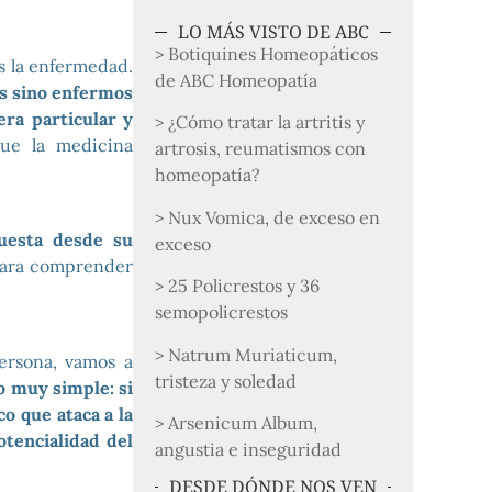
LO MÁS VISTO DE ABC
> Botiquines Homeopáticos
s la enfermedad.
de ABC Homeopatía
s sino enfermos
ra particular y
> ¿Cómo tratar la artritis y
ue la medicina
artrosis, reumatismos con
homeopatía?
> Nux Vomica, de exceso en
uesta desde su
exceso
 Para comprender
> 25 Policrestos y 36
semopolicrestos
> Natrum Muriaticum,
ersona, vamos a
tristeza y soledad
 muy simple: si
o que ataca a la
> Arsenicum Album,
otencialidad del
angustia e inseguridad
DESDE DÓNDE NOS VEN