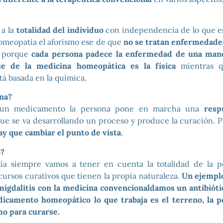
 a la
totalidad del individuo
con independencia de lo que e
homeopatía el aforismo ese de que
no se tratan enfermedade
d porque
cada persona padece la enfermedad de una mane
se de la medicina homeopática es la física
mientras q
á basada en la química.
na?
un medicamento la persona pone en marcha una
resp
que se va desarrollando un proceso y produce la curación.
ay que cambiar el punto de vista
.
o?
ía siempre vamos a tener en cuenta la totalidad de la p
cursos curativos que tienen la propia naturaleza.
Un ejemplo
igdalitis con la medicina convencionaldamos un antibiótic
dicamento homeopático lo que trabaja es el terreno, la p
o para curarse.