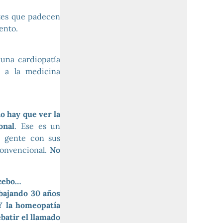
tes que padecen
ento.
una cardiopatía
a a la medicina
o hay que ver la
onal
. Ese es un
e gente con sus
convencional.
No
acebo…
bajando 30 años
Y la homeopatía
batir el llamado