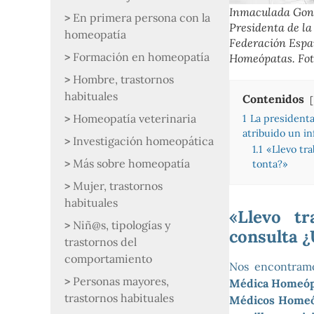
Inmaculada Gonz
En primera persona con la
Presidenta de l
homeopatía
Federación Espa
Formación en homeopatía
Homeópatas. Fot
Hombre, trastornos
habituales
Contenidos
Homeopatía veterinaria
1
La president
atribuido un i
Investigación homeopática
1.1
«Llevo tr
Más sobre homeopatía
tonta?»
Mujer, trastornos
habituales
«Llevo t
Niñ@s, tipologías y
consulta ¿
trastornos del
comportamiento
Nos encontram
Personas mayores,
Médica Homeópa
trastornos habituales
Médicos Homeóp