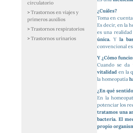
circulatorio
¿Cuáles?
Trastornos en viajes y
Toma en cuenta
primeros auxilios
Es decir, en la 
Trastornos respiratorios
es una realida
Trastornos urinarios
única.
Y
la ba
convencional est
Y ¿Cómo funcio
Cuando se da 
vitalidad
en la 
la homeopatía
h
¿En qué sentid
En la homeopat
potenciar los re
tratamos una am
bacteria. El me
propio organism