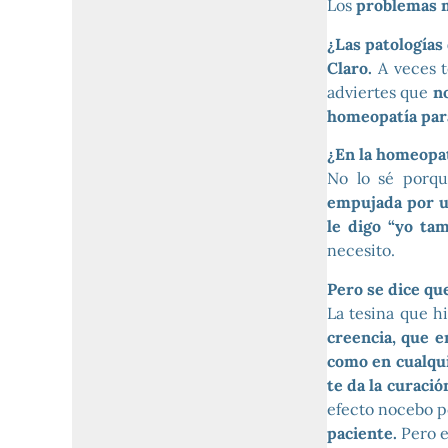
Los
problemas m
¿Las patologías
Claro.
A veces t
adviertes que
n
homeopatía para
¿En la homeopat
No lo sé porq
empujada por un
le digo “yo tam
necesito.
Pero se dice qu
La tesina que h
creencia, que e
como en cualqui
te da la curació
efecto nocebo p
paciente.
Pero e