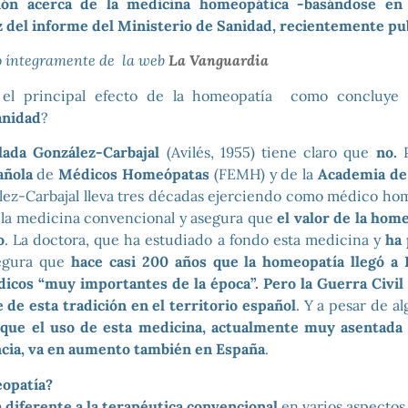
sión acerca de la medicina homeopática -basándose en
íz del informe del Ministerio de Sanidad, recientemente pu
do íntegramente de la web
La Vanguardia
 el principal efecto de la homeopatía como concluye
anidad
?
ada González-Carbajal
(Avilés, 1955) tiene claro que
no.
P
añola
de
Médicos Homeópatas
(FEMH) y de la
Academia de
lez-Carbajal lleva tres décadas ejerciendo como médico h
a la medicina convencional y asegura que
el valor de la hom
o
. La doctora, que ha estudiado a fondo esta medicina y
ha 
segura que
hace casi 200 años que la homeopatía llegó a 
icos “muy importantes de la época”. Pero la Guerra Civil
 de esta tradición en el territorio español
. Y a pesar de al
 que el uso de esta medicina, actualmente muy asentada
cia, va en aumento también en España
.
eopatía?
diferente a la terapéutica convencional
en varios aspectos