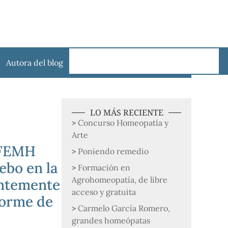
Autora del blog
LO MÁS RECIENTE
Concurso Homeopatía y
Arte
 FEMH
Poniendo remedio
ebo en la
Formación en
Agrohomeopatía, de libre
entemente
acceso y gratuita
forme de
Carmelo García Romero,
grandes homeópatas