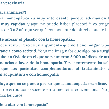
la veterinaria.
ara animales?!
ria homeopática es muy interesante porque además en l
 muy rápidas
¡y aquí no puede haber placebo! Y yo tengo
os de 0 a 3 años ¿a ver qué componente de placebo puede h
te asociar el placebo con la homeopatía…
recurrente. Pero es un
argumento que no tiene ningún tip
rancia como actitud
. Yo ya me imaginaba que algo iba a sur
bo en Oviedo en el que se reunieron 5.000 médicos de at
nencias a favor de la homeopatía. Y recientemente ha sal
que los pacientes complementaran el tratamiento 
on acupuntura o con homeopatía.
luye que no se puede probar que la homeopatía sea eficaz.
n de error, como sucede en la medicina convencional. No 
os los casos.
de tratar con homeopatía?