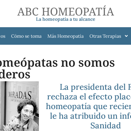
ABC HOMEOPATÍA
La homeopatía a tu alcance
cos
Cómo se toma
Más Homeopatía
Otras Terapias
omeópatas no somos
deros
La presidenta del
rechaza el efecto plac
homeopatía que reci
le ha atribuido un in
Sanidad