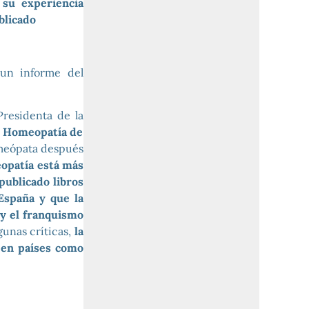
 su experiencia
blicado
 un informe del
residenta de la
 Homeopatía de
omeópata después
eopatía está más
publicado libros
España y que la
 y el franquismo
gunas críticas,
la
 en países como
.