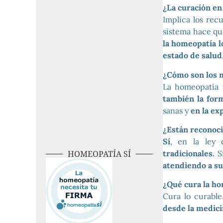
¿La curación en
Implica los rec
sistema hace qu
la homeopatía l
estado de salud
¿Cómo son los 
La homeopatía 
también la form
sanas y
en la ex
¿Están reconoc
Sí
, en la ley 
tradicionales.
Si
HOMEOPATÍA SÍ
atendiendo a su
¿Qué cura la h
Cura lo curable
desde la medici