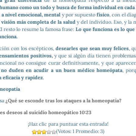
a gran diferencia
de la homeopatía respecto a la medici
 humano como un todo y busca de forma individual en cada
 a nivel emocional, mental
y por supuesto
físico
, con el di
a
visión más completa de la salud
y del individuo. Eso, y la 
l resto lo resume la famosa frase:
Lo que funciona es lo que 
unciona.
ación con los escépticos,
desearles que sean muy felices
, q
ensamientos positivos,
y que si algún día tienen problemas 
cional no consigue curar definitivamente, y que aparecen
 no duden en acudir a un buen médico homeópata
, por
 eficacia y rapidez
.
meopatía
esa
¿Qué se esconde tras los ataques a la homeopatía?
s deseos al suicidio homeopático 10:23
¡Haz clic para puntuar esta entrada!
(Votos:
1
Promedio:
3
)