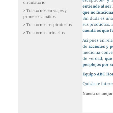
escépticos-
y l
circulatorio
entiende al ser
Trastornos en viajes y
que no funciona
primeros auxilios
Sin duda es un
sus productos. E
Trastornos respiratorios
cuenta es que f
Trastornos urinarios
Así pues en rel
de
acciones y p
medicina conven
de verdad,
que
perplejos por su
Equipo ABC Ho
Quizás te inter
Nuestros mejore