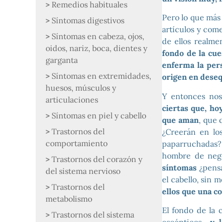
Remedios habituales
Pero lo que más 
Síntomas digestivos
artículos y com
Síntomas en cabeza, ojos,
de ellos realme
oidos, nariz, boca, dientes y
fondo de la cue
garganta
enferma la per
Síntomas en extremidades,
origen en deseq
huesos, músculos y
Y entonces no
articulaciones
ciertas que, h
Síntomas en piel y cabello
que aman
, que 
Trastornos del
¿Creerán en lo
comportamiento
paparruchadas?
hombre de neg
Trastornos del corazón y
síntomas
¿pensa
del sistema nervioso
el cabello, sin
Trastornos del
ellos que una co
metabolismo
El fondo de la 
Trastornos del sistema