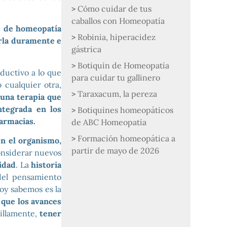
Cómo cuidar de tus
caballos con Homeopatía
s de homeopatía
Robinia, hiperacidez
arla duramente e
gástrica
Botiquín de Homeopatía
ductivo a lo que
para cuidar tu gallinero
 cualquier otra,
Taraxacum, la pereza
 una terapia que
ntegrada en los
Botiquines homeopáticos
armacias.
de ABC Homeopatía
Formación homeopática a
n el organismo,
partir de mayo de 2026
onsiderar nuevos
idad
. La
historia
del pensamiento
hoy sabemos es la
 que los avances
cillamente,
tener