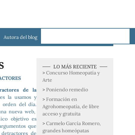
Autora del blog
s
LO MÁS RECIENTE
Concurso Homeopatía y
ACTORES
Arte
Poniendo remedio
ractores de la
es la usamos y
Formación en
a orden del día.
Agrohomeopatía, de libre
una nueva web,
acceso y gratuita
co objetivo es
Carmelo García Romero,
 argumentos que
grandes homeópatas
 detractores de