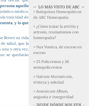
na oficial: que
 persona aquello
LO MÁS VISTO DE ABC
agnóstico médico.
> Botiquines Homeopáticos
nula toxicidad de
de ABC Homeopatía
cuenta, y lo que
> ¿Cómo tratar la artritis y
artrosis, reumatismos con
ue llenen su vida
homeopatía?
de salud, que la
> Nux Vomica, de exceso en
 una y otra vez,
exceso
que se quedarán
> 25 Policrestos y 36
semopolicrestos
> Natrum Muriaticum,
tristeza y soledad
> Arsenicum Album,
angustia e inseguridad
DESDE DÓNDE NOS VEN