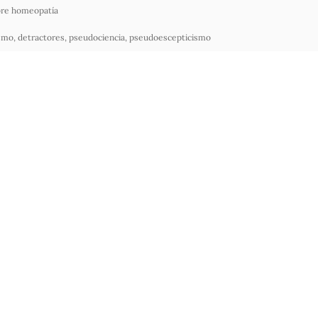
re homeopatía
ismo
,
detractores
,
pseudociencia
,
pseudoescepticismo