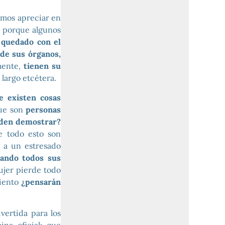
mos apreciar en
, porque algunos
 quedado con el
de sus órganos,
mente,
tienen su
largo etcétera.
e existen cosas
ue son
personas
eden demostrar?
e todo esto son
 a un estresado
sando todos sus
ujer pierde todo
miento
¿pensarán
vertida para los