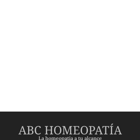
ABC HOMEOPATÍA
La homeopatía a tu alcance