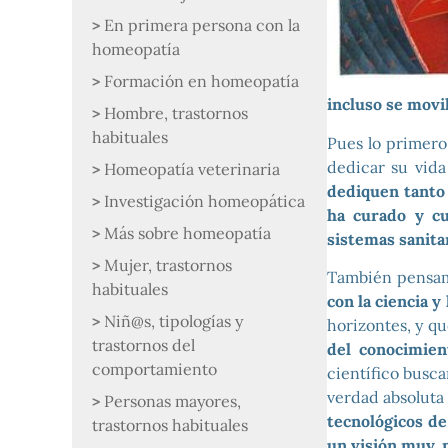
En primera persona con la
homeopatía
Formación en homeopatía
incluso se movil
Hombre, trastornos
habituales
Pues lo primero
dedicar su vida
Homeopatía veterinaria
dediquen tanto 
Investigación homeopática
ha curado y cu
Más sobre homeopatía
sistemas sanita
Mujer, trastornos
También pensamo
habituales
con la ciencia y
Niñ@s, tipologías y
horizontes, y q
trastornos del
del conocimien
comportamiento
científico busca
verdad absoluta
Personas mayores,
tecnológicos de
trastornos habituales
un visión muy,