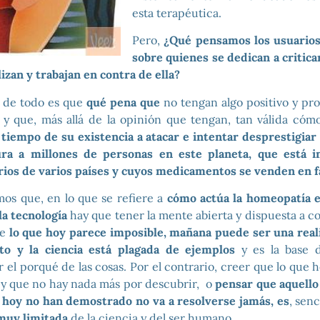
esta terapéutica.
Pero,
¿Qué pensamos los usuario
sobre quienes se dedican a critic
izan y trabajan en contra de ella?
 de todo es que
qué pena que
no tengan algo positivo y pro
 y que, más allá de la opinión que tengan, tan válida cómo
tiempo de su existencia a atacar e intentar desprestigiar
ra a millones de personas en este planeta, que está i
rios de varios países y cuyos medicamentos se venden en f
s que, en lo que se refiere a
cómo actúa la homeopatía e
 la tecnología
hay que tener la mente abierta y dispuesta a c
ue
lo que hoy parece imposible, mañana puede ser una real
to y la ciencia está plagada de ejemplos
y es la base 
r el porqué de las cosas. Por el contrario, creer que lo que 
 y que no hay nada más por descubrir, o
pensar que aquello
 hoy no han demostrado no va a resolverse jamás, es
, sen
 muy limitada
de la ciencia y del ser humano.