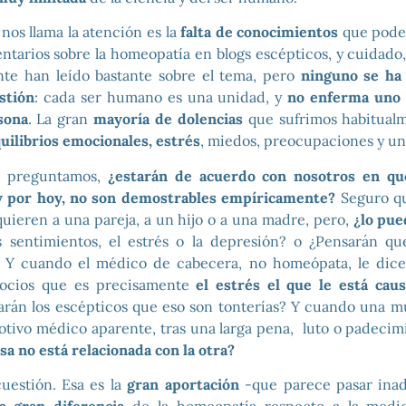
nos llama la atención es la
falta de conocimientos
que pode
entarios sobre la homeopatía en blogs escépticos, y cuidado
nte han leído bastante sobre el tema, pero
ninguno se ha
stión
: cada ser humano es una unidad, y
no enferma uno 
sona
. La gran
mayoría de dolencias
que sufrimos habitual
uilibrios emocionales, estrés
, miedos, preocupaciones y un 
s preguntamos,
¿estarán de acuerdo con nosotros en qu
oy por hoy, no son demostrables empíricamente?
Seguro q
quieren a una pareja, a un hijo o a una madre, pero,
¿lo pu
s sentimientos, el estrés o la depresión? o ¿Pensarán qu
 Y cuando el médico de cabecera, no homeópata, le dice
ocios que es precisamente
el estrés el que le está cau
rán los escépticos que eso son tonterías? Y cuando una m
 motivo médico aparente, tras una larga pena, luto o padeci
sa no está relacionada con la otra?
cuestión. Esa es la
gran aportación
-que parece pasar inad