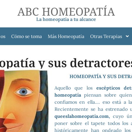
ABC HOMEOPATÍA
La homeopatía a tu alcance
cos
Cómo se toma
Más Homeopatía
Otras Terapias
patía y sus detractore
HOMEOPATÍA Y SUS DETR
Aquello que los
escépticos det
homeopatía
piensan sobre quien
confiamos en ella…. eso está a l
Recientemente se ha estrenado 
queeslahomeopatia.com,
cuyo úni
poner sobre el tapete todos los
históricamente han ondeado los