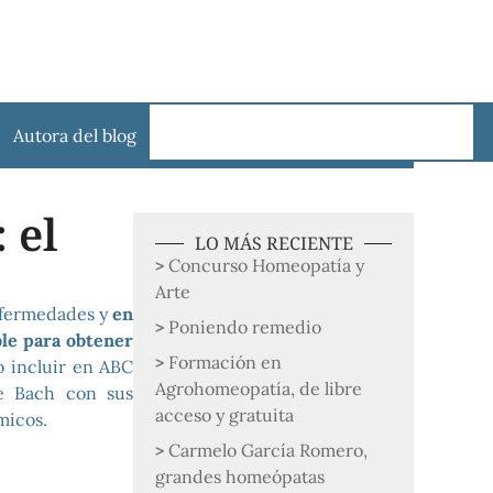
Autora del blog
 el
LO MÁS RECIENTE
Concurso Homeopatía y
Arte
enfermedades y
en
Poniendo remedio
ble para obtener
Formación en
o incluir en ABC
Agrohomeopatía, de libre
de Bach con sus
acceso y gratuita
micos.
Carmelo García Romero,
grandes homeópatas