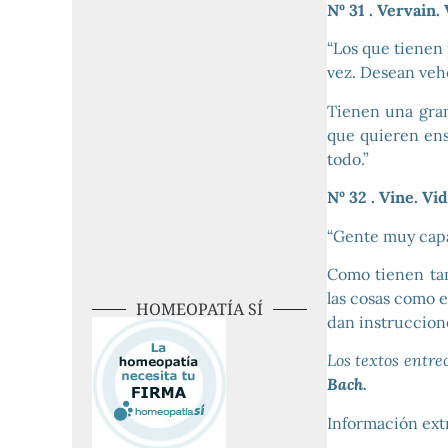
Nº 31 . Vervain.
“Los que tienen 
vez. Desean veh
Tienen una gran
que quieren ens
todo.”
Nº 32 . Vine. Vid
“Gente muy capaz
Como tienen ta
las cosas como 
HOMEOPATÍA SÍ
dan instruccion
Los textos entre
Bach.
Información extr