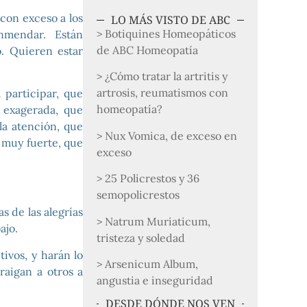
con exceso a los
LO MÁS VISTO DE ABC
> Botiquines Homeopáticos
nmendar. Están
de ABC Homeopatía
. Quieren estar
> ¿Cómo tratar la artritis y
artrosis, reumatismos con
 participar, que
homeopatía?
s exagerada, que
la atención, que
> Nux Vomica, de exceso en
 muy fuerte, que
exceso
> 25 Policrestos y 36
semopolicrestos
s de las alegrías
> Natrum Muriaticum,
ajo.
tristeza y soledad
ivos, y harán lo
> Arsenicum Album,
raigan a otros a
angustia e inseguridad
DESDE DÓNDE NOS VEN