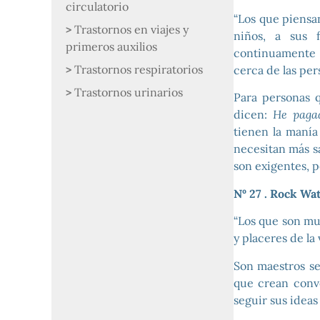
circulatorio
“Los que piensa
Trastornos en viajes y
niños, a sus 
primeros auxilios
continuamente 
Trastornos respiratorios
cerca de las per
Trastornos urinarios
Para personas q
dicen:
He pagad
tienen la manía
necesitan más s
son exigentes, 
Nº 27 . Rock Wa
“Los que son muy
y placeres de la
Son maestros se
que crean conve
seguir sus ideas 