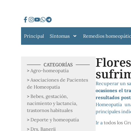
Principal
Síntomas
Remedios homeopáti
Flores
CATEGORÍAS
sufri
Agro-homeopatía
Asociaciones de Pacientes
Recuperar un sa
de Homeopatía
ocasiones el tr
Bebes, gestación,
resultados pos
nacimiento y lactancia,
Homeopatía una
trastornos habituales
principales indi
Deporte y homeopatía
Ir a
todos los Gr
Drs. Banerji