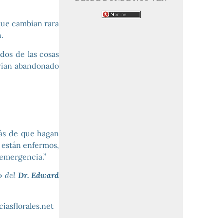
 que cambian rara
.
dos de las cosas
brían abandonado
ás de que hagan
 están enfermos,
 emergencia.”
» del
Dr. Edward
iasflorales.net