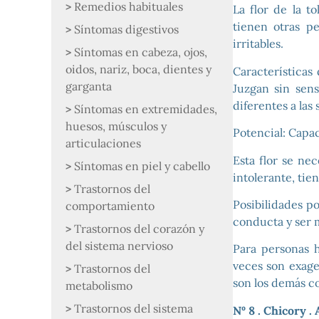
Remedios habituales
La flor de la t
tienen otras pe
Síntomas digestivos
irritables.
Síntomas en cabeza, ojos,
oidos, nariz, boca, dientes y
Características
garganta
Juzgan sin sens
diferentes a las
Síntomas en extremidades,
huesos, músculos y
Potencial: Capa
articulaciones
Esta flor se ne
Síntomas en piel y cabello
intolerante, ti
Trastornos del
Posibilidades po
comportamiento
conducta y ser m
Trastornos del corazón y
del sistema nervioso
Para personas h
veces son exage
Trastornos del
son los demás co
metabolismo
Trastornos del sistema
Nº 8 . Chicory .