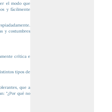
nder el modo que
cos y fácilmente
despiadadamente.
eas y costumbres
amente crítica e
istintos tipos de
olerantes, que a
an: “¿Por qué no