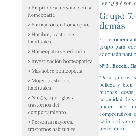
Leer
¿Qué son, 
En primera persona con la
Grupo 7.
homeopatía
demás
Formación en homeopatía
Hombre, trastornos
Es recomendable
habituales
grupo para cer
Homeopatía veterinaria
adecuada para n
Investigación homeopática
Nº 3 . Beech . H
Más sobre homeopatía
“Para quienes 
Mujer, trastornos
belleza y bien
habituales
muchas cosas 
Niñ@s, tipologías y
capacidad de ve
trastornos del
poder ser má
comportamiento
comprensivos c
cada individuo
Personas mayores,
perfección.”
trastornos habituales