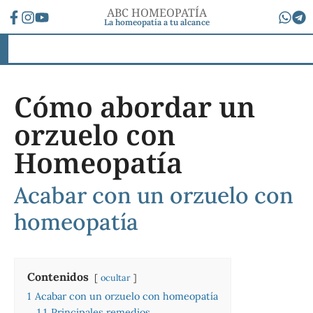
ABC HOMEOPATÍA
La homeopatía a tu alcance
Cómo abordar un
orzuelo con
Homeopatía
Acabar con un orzuelo con
homeopatía
Contenidos
ocultar
1
Acabar con un orzuelo con homeopatía
1.1
Principales remedios