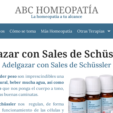
ABC HOMEOPATÍA
La homeopatía a tu alcance
cos
Cómo se toma
Más Homeopatía
Otras Terapias
zar con Sales de Schüs
Adelgazar con Sales de Schüssler
der peso
son imprescindibles una
tural, beber mucha agua, así como
o
que nos ponga el cuerpo a tono,
s buenas caminatas.
chüssler
nos regulan, de forma
n funcionamiento de las células y