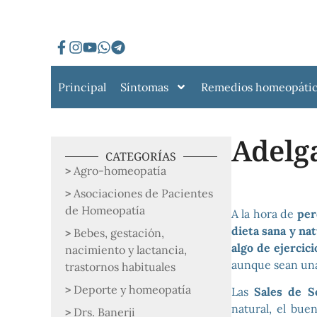
Principal
Síntomas
Remedios homeopáti
Adelga
CATEGORÍAS
Agro-homeopatía
Asociaciones de Pacientes
de Homeopatía
A la hora de
per
dieta sana y na
Bebes, gestación,
algo de ejercici
nacimiento y lactancia,
aunque sean una
trastornos habituales
Deporte y homeopatía
Las
Sales de S
natural, el bue
Drs. Banerji