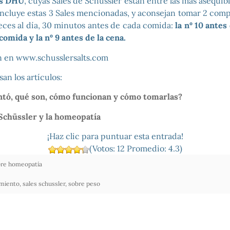
os DHU
, cuyas Sales de Schüssler están entre las más asequib
ncluye estas 3 Sales mencionadas, y aconsejan tomar 2 com
veces al día, 30 minutos antes de cada comida:
la nº 10 antes
 comida y la nº 9 antes de la cena.
n en www.schusslersalts.com
an los artículos:
ntó, qué son, cómo funcionan y cómo tomarlas?
 Schüssler y la homeopatía
¡Haz clic para puntuar esta entrada!
(Votos:
12
Promedio:
4.3
)
re homeopatía
miento
,
sales schussler
,
sobre peso