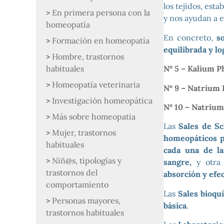
los tejidos, esta
En primera persona con la
y nos ayudan a e
homeopatía
En concreto,
s
Formación en homeopatía
equilibrada y l
Hombre, trastornos
habituales
Nº 5 – Kalium 
Homeopatía veterinaria
Nº 9 – Natrium
Investigación homeopática
Nº 10 – Natriu
Más sobre homeopatía
Las
Sales de S
Mujer, trastornos
homeopáticos p
habituales
cada una de la
Niñ@s, tipologías y
sangre,
y otra 
trastornos del
absorción y efec
comportamiento
Las
Sales bioqu
Personas mayores,
básica
.
trastornos habituales