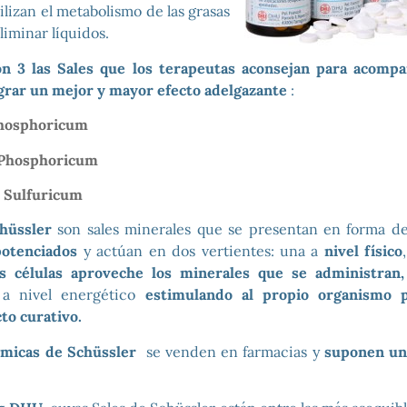
bilizan el metabolismo de las grasas
liminar líquidos.
on 3 las Sales que los terapeutas aconsejan para acompa
ograr un mejor y mayor efecto adelgazante
:
Phosphoricum
 Phosphoricum
m Sulfuricum
chüssler
son sales minerales que se presentan en forma 
otenciados
y actúan en dos vertientes: una a
nivel físico
s células aproveche los minerales que se administran,
a nivel energético
estimulando al propio organismo 
to curativo.
ímicas de Schüssler
se venden en farmacias y
suponen un 