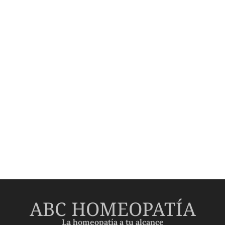
ABC HOMEOPATÍA
La homeopatía a tu alcance