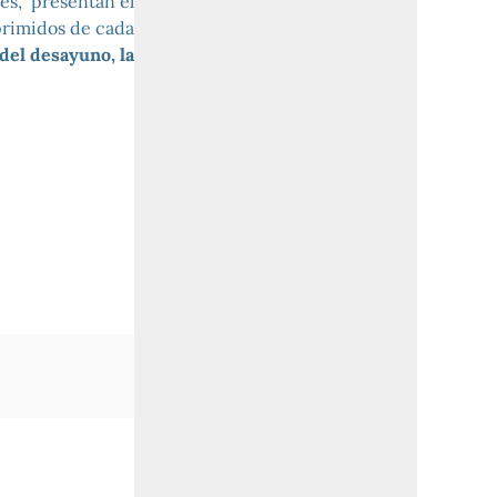
les, presentan el
primidos de cada
 del desayuno, la