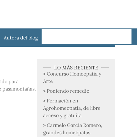
Autora del blog
LO MÁS RECIENTE
Concurso Homeopatía y
Arte
cado para
 o pasamontañas,
Poniendo remedio
Formación en
Agrohomeopatía, de libre
acceso y gratuita
Carmelo García Romero,
grandes homeópatas