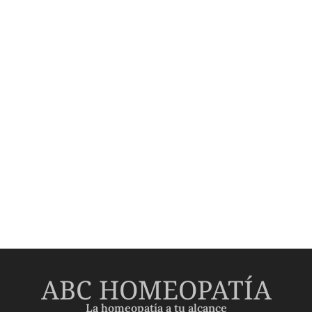
ABC HOMEOPATÍA
La homeopatía a tu alcance