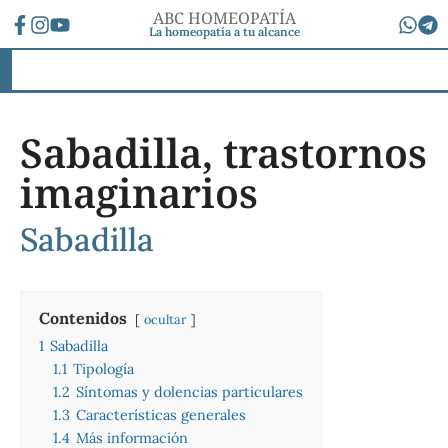
ABC HOMEOPATÍA
La homeopatía a tu alcance
Sabadilla, trastornos
imaginarios
Sabadilla
Contenidos
ocultar
1
Sabadilla
1.1
Tipología
1.2
Síntomas y dolencias particulares
1.3
Características generales
1.4
Más información