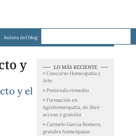
Autora del blog
cto y
LO MÁS RECIENTE
Concurso Homeopatía y
Arte
cto y el
Poniendo remedio
Formación en
Agrohomeopatía, de libre
acceso y gratuita
Carmelo García Romero,
grandes homeópatas