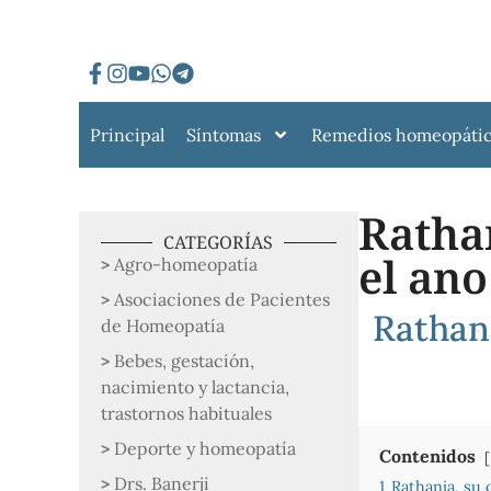
Principal
Síntomas
Remedios homeopáti
Rathan
CATEGORÍAS
el ano
Agro-homeopatía
Asociaciones de Pacientes
Rathani
de Homeopatía
Bebes, gestación,
nacimiento y lactancia,
trastornos habituales
Deporte y homeopatía
Contenidos
Drs. Banerji
1
Rathania, su 