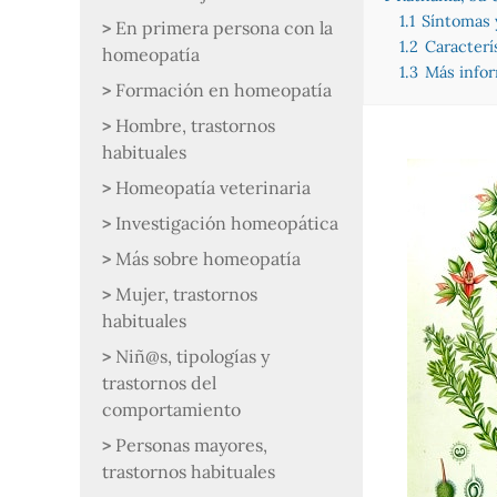
1.1
Síntomas 
En primera persona con la
1.2
Caracterí
homeopatía
1.3
Más info
Formación en homeopatía
Hombre, trastornos
habituales
Homeopatía veterinaria
Investigación homeopática
Más sobre homeopatía
Mujer, trastornos
habituales
Niñ@s, tipologías y
trastornos del
comportamiento
Personas mayores,
trastornos habituales