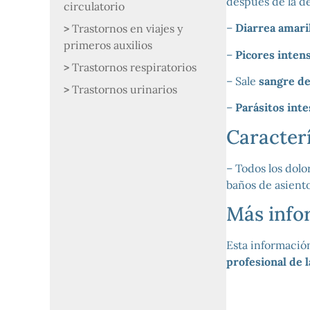
después de la de
circulatorio
–
Diarrea amari
Trastornos en viajes y
primeros auxilios
–
Picores intens
Trastornos respiratorios
– Sale
sangre de
Trastornos urinarios
–
Parásitos inte
Caracterí
– Todos los dolo
baños de asiento
Más info
Esta informació
profesional de 