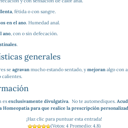
fecación y con sensación de calor anal.
llenta
, fétida o con sangre.
os en el ano
. Humedad anal.
l ano
, con o sin defecación.
stinales
.
sticas generales
res se
agravan
mucho estando sentado, y
mejoran
algo con a
 calientes.
rmación
n es
exclusivamente divulgativa
. No te automediques.
Acud
la Homeopatía para que realice la prescripción personaliza
¡Haz clic para puntuar esta entrada!
(Votos:
4
Promedio:
4.8
)