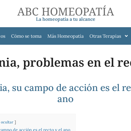
ABC HOMEOPATÍA
La homeopatía a tu alcance
cos
Cómo se toma
Más Homeopatía
Otras Terapias
ia, problemas en el re
a, su campo de acción es el re
ano
ocultar
campo de acción es el recto y el ano