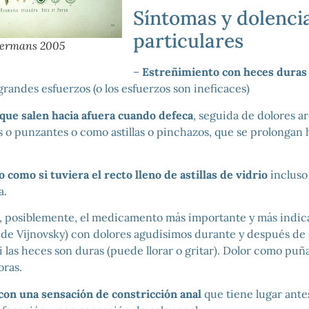
Síntomas y dolenci
particulares
kermans 2005
–
Estreñimiento con heces duras
randes esfuerzos (o los esfuerzos son ineficaces)
ue salen hacia afuera cuando defeca
, seguida de dolores a
s o punzantes o como astillas o pinchazos, que se prolongan h
o como si tuviera el recto lleno de astillas de vidrio
incluso
a.
s, posiblemente, el medicamento más importante y más indic
de Vijnovsky) con dolores agudísimos durante y después de 
 las heces son duras (puede llorar o gritar). Dolor como puñ
ras.
con una sensación de constricción anal
que tiene lugar ante