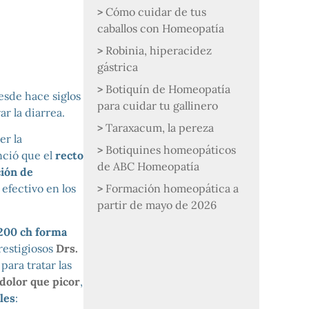
Cómo cuidar de tus
caballos con Homeopatía
Robinia, hiperacidez
gástrica
Botiquín de Homeopatía
esde hace siglos
para cuidar tu gallinero
r la diarrea.
Taraxacum, la pereza
er la
Botiquines homeopáticos
nció que el
recto
de ABC Homeopatía
ción de
Formación homeopática a
efectivo en los
partir de mayo de 2026
200 ch forma
restigiosos
Drs.
para tratar las
dolor que picor
,
les
: