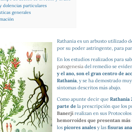
y dolencias particulares
sticas generales
rmación
Rathania es un arbusto utilizado d
por su poder astringente, para para
En los estudios realizados para sab
patogenesia
del remedio se evide
y el ano, son el gran centro de ac
Rathania
, y se ha demostrado muy 
síntomas descritos más abajo.
Como apunte decir que
Rathania 
parte de
la prescripción que los p
Banerji
realizan en sus Protocolos 
hemorroides que presentan más 
los
picores anales
y las
fisuras ana