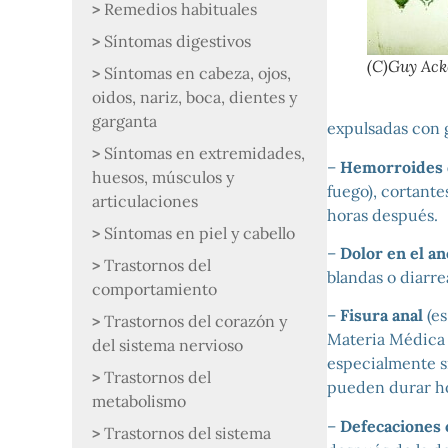
Remedios habituales
Síntomas digestivos
(C)Guy Ac
Síntomas en cabeza, ojos,
oidos, nariz, boca, dientes y
garganta
expulsadas con g
Síntomas en extremidades,
–
Hemorroides q
huesos, músculos y
fuego), cortante
articulaciones
horas después.
Síntomas en piel y cabello
–
Dolor en el an
Trastornos del
blandas o diarre
comportamiento
–
Fisura anal
(e
Trastornos del corazón y
Materia Médica 
del sistema nervioso
especialmente si
Trastornos del
pueden durar ho
metabolismo
–
Defecaciones 
Trastornos del sistema