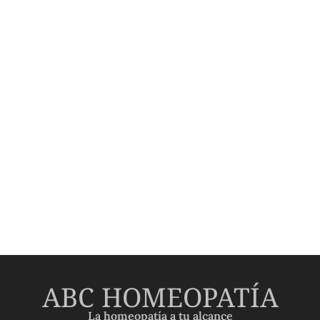
ABC HOMEOPATÍA
La homeopatía a tu alcance