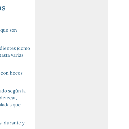
as
que son
rdientes (como
asta varias
 con heces
ado según la
defecar,
aladas que
s, durante y