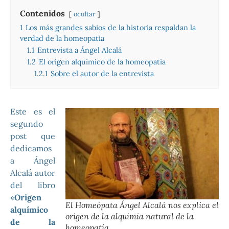
Contenidos
ocultar
1
Los más grandes sabios de la historia respaldan la
verdad de la homeopatía
1.1
Entrevista a Ángel Alcalá
1.2
El origen alquímico de la homeopatía
1.2.1
Sobre el autor de la entrevista
Este es el
segundo
post que
dedicamos
a Ángel
Alcalá autor
del libro
«
Origen
El Homeópata Ángel Alcalá nos explica el
alquímico
origen de la alquimia natural de la
de la
homeopatía.