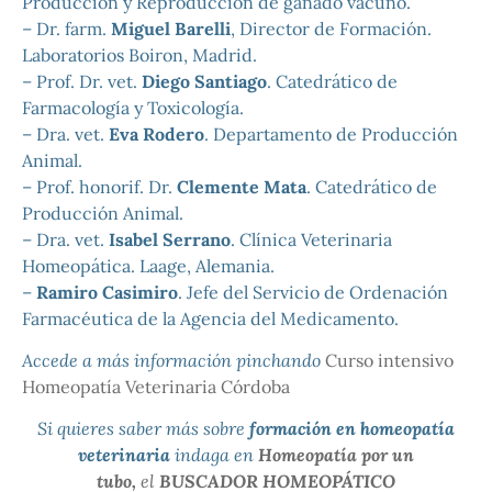
Producción y Reproducción de ganado vacuno.
– Dr. farm.
Miguel Barelli
, Director de Formación.
Laboratorios Boiron, Madrid.
– Prof. Dr. vet.
Diego Santiago
. Catedrático de
Farmacología y Toxicología.
– Dra. vet.
Eva Rodero
. Departamento de Producción
Animal.
– Prof. honorif. Dr.
Clemente Mata
. Catedrático de
Producción Animal.
– Dra. vet.
Isabel Serrano
. Clínica Veterinaria
Homeopática. Laage, Alemania.
–
Ramiro Casimiro
. Jefe del Servicio de Ordenación
Farmacéutica de la Agencia del Medicamento.
Accede a más información pinchando
Curso intensivo
Homeopatía Veterinaria Córdoba
Si quieres saber más sobre
formación en homeopatía
veterinaria
indaga en
Homeopatía por un
tubo,
el
BUSCADOR HOMEOPÁTICO