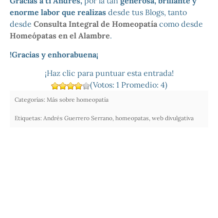
Gracias a ti Andrés,
por la tan
generosa, brillante y
enorme labor que realizas
desde tus Blogs, tanto
desde
Consulta Integral de Homeopatía
como desde
Homeópatas en el Alambre
.
!Gracias y enhorabuena¡
¡Haz clic para puntuar esta entrada!
(Votos:
1
Promedio:
4
)
Categorías:
Más sobre homeopatía
Etiquetas:
Andrés Guerrero Serrano
,
homeopatas
,
web divulgativa