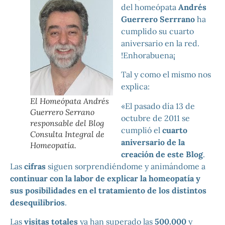
del homeópata
Andrés
Guerrero Serrrano
ha
cumplido su cuarto
aniversario en la red.
!Enhorabuena¡
Tal y como el mismo nos
explica:
El Homeópata Andrés
«El pasado día 13 de
Guerrero Serrano
octubre de 2011 se
responsable del Blog
cumplió el
cuarto
Consulta Integral de
aniversario de la
Homeopatía.
creación de este Blog
.
Las
cifras
siguen sorprendiéndome y animándome a
continuar con la labor de explicar la homeopatía y
sus posibilidades en el tratamiento de los distintos
desequilibrios
.
Las
visitas totales
ya han superado las
500.000
y