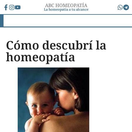
ABC HOMEOPATÍA
La homeopatía a tu alcance
Cómo descubrí la
homeopatía