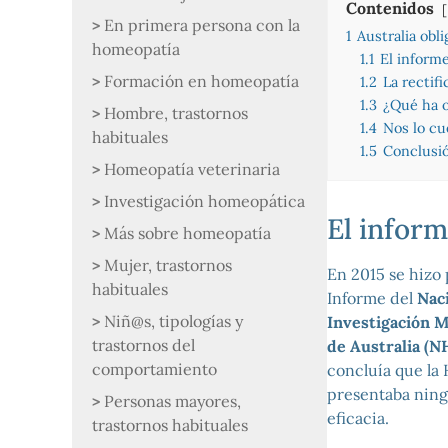
Contenidos
En primera persona con la
1
Australia obl
homeopatía
1.1
El inform
Formación en homeopatía
1.2
La rectifi
1.3
¿Qué ha o
Hombre, trastornos
1.4
Nos lo cu
habituales
1.5
Conclusi
Homeopatía veterinaria
Investigación homeopática
El infor
Más sobre homeopatía
Mujer, trastornos
En 2015 se hizo
habituales
Informe del
Nac
Niñ@s, tipologías y
Investigación M
trastornos del
de Australia (
comportamiento
concluía que la
presentaba nin
Personas mayores,
eficacia.
trastornos habituales