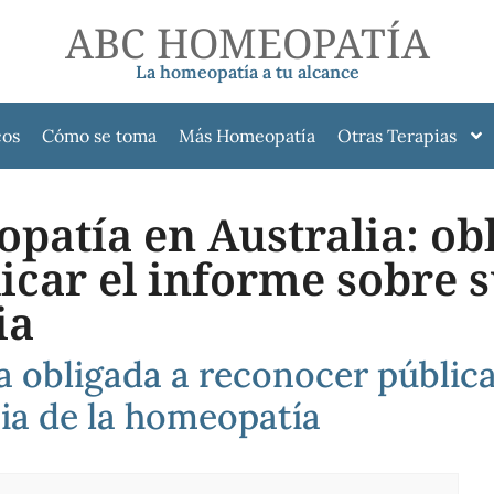
ABC HOMEOPATÍA
La homeopatía a tu alcance
cos
Cómo se toma
Más Homeopatía
Otras Terapias
patía en Australia: ob
icar el informe sobre 
ia
ia obligada a reconocer públi
cia de la homeopatía