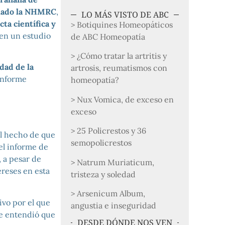
tuado la NHMRC
,
LO MÁS VISTO DE ABC
ta científica y
> Botiquines Homeopáticos
en un estudio
de ABC Homeopatía
> ¿Cómo tratar la artritis y
dad de la
artrosis, reumatismos con
«Informe
homeopatía?
> Nux Vomica, de exceso en
exceso
> 25 Policrestos y 36
el hecho de que
semopolicrestos
del informe de
, a pesar de
> Natrum Muriaticum,
ereses en esta
tristeza y soledad
> Arsenicum Album,
ivo por el que
angustia e inseguridad
 entendió que
DESDE DÓNDE NOS VEN