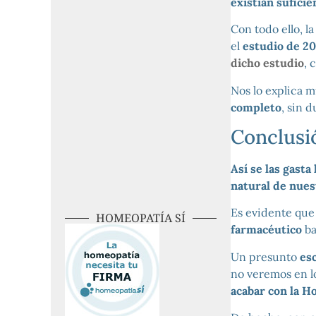
existían sufici
Con todo ello, l
el
estudio de 20
dicho estudio
, 
Nos lo explica 
completo
, sin 
Conclusi
Así se las gasta
natural de nues
Es evidente que
HOMEOPATÍA SÍ
farmacéutico
ba
Un presunto
es
no veremos en l
acabar con la H