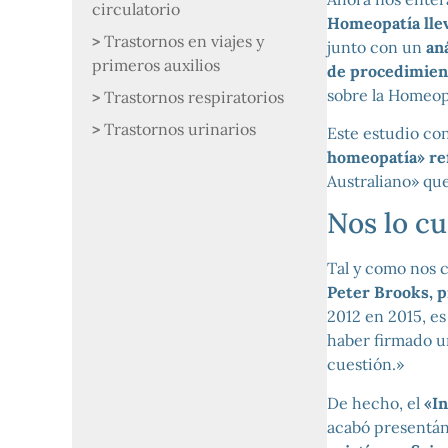
circulatorio
Homeopatía lle
Trastornos en viajes y
junto con un
aná
primeros auxilios
de procedimien
sobre la Homeop
Trastornos respiratorios
Trastornos urinarios
Este estudio co
homeopatía» ref
Australiano» qu
Nos lo cu
Tal y como nos 
Peter Brooks,
p
2012 en 2015, e
haber firmado un
cuestión.»
De hecho, el
«I
acabó presentá