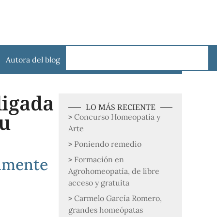
Autora del blog
ligada
LO MÁS RECIENTE
su
Concurso Homeopatía y
Arte
Poniendo remedio
camente
Formación en
Agrohomeopatía, de libre
acceso y gratuita
Carmelo García Romero,
grandes homeópatas