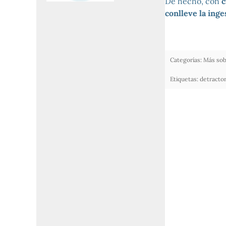
De hecho, con
c
conlleve la ing
Categorías:
Más sob
Etiquetas:
detracto