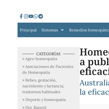
Principal
Síntomas
Remedios homeopáti
Homeo
CATEGORÍAS
a publ
Agro-homeopatía
Asociaciones de Pacientes
eficac
de Homeopatía
Bebes, gestación,
Austral
nacimiento y lactancia,
la efica
trastornos habituales
Deporte y homeopatía
Drs. Banerji