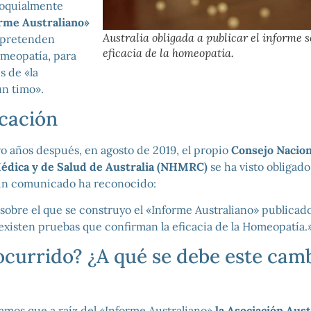
loquialmente
orme Australiano»
Australia obligada a publicar el informe s
s pretenden
eficacia de la homeopatía.
omeopatía, para
s de «la
n timo».
icación
o años después, en agosto de 2019, el propio
Consejo Nacion
édica y de Salud de Australia (NHMRC)
se ha visto obligad
un comunicado ha reconocido:
sobre el que se construyo el «Informe Australiano» publicad
existen pruebas que confirman la eficacia de la Homeopatía.
ocurrido? ¿A qué se debe este cam
amos que a raíz del «Informe Australiano»
la Asociación Aust