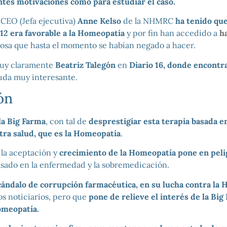
entes motivaciones como para estudiar el caso.
a CEO (Jefa ejecutiva)
Anne Kelso
de la NHMRC
ha tenido qu
12 era favorable a la Homeopatía
y por fin han accedido a
h
cosa que hasta el momento se habían negado a hacer.
muy claramente
Beatriz Talegón
en
Diario 16, donde encontra
duda muy interesante.
ón
 la Big Farma
, con tal de
desprestigiar esta terapia basada en
tra salud, que es la Homeopatía
.
 la aceptación y
crecimiento de la Homeopatía pone en peli
sado en la enfermedad y la sobremedicación.
cándalo de corrupción farmacéutica, en su lucha contra la
os noticiarios, pero que
pone de relieve el interés de la Big
omeopatía.