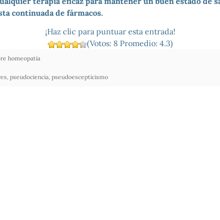
ualquier terapia eficaz para mantener un buen estado de s
esta continuada de fármacos.
¡Haz clic para puntuar esta entrada!
(Votos:
8
Promedio:
4.3
)
re homeopatía
res
,
pseudociencia
,
pseudoescepticismo