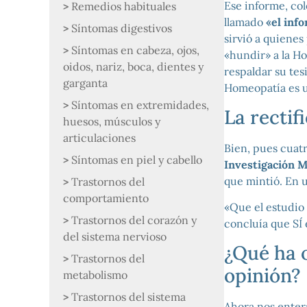
Ese informe, co
Remedios habituales
llamado
«el inf
Síntomas digestivos
sirvió a quiene
Síntomas en cabeza, ojos,
«hundir» a la H
oidos, nariz, boca, dientes y
respaldar su tesi
garganta
Homeopatía es u
Síntomas en extremidades,
La rectif
huesos, músculos y
articulaciones
Bien, pues cuatr
Síntomas en piel y cabello
Investigación M
que mintió. En 
Trastornos del
comportamiento
«Que el estudio 
Trastornos del corazón y
concluía que SÍ 
del sistema nervioso
¿Qué ha 
Trastornos del
opinión?
metabolismo
Trastornos del sistema
Ahora nos enter