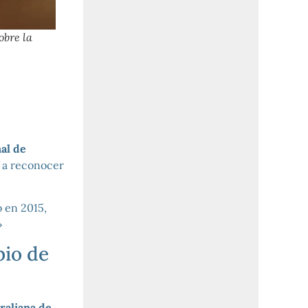
obre la
al de
o a reconocer
o en 2015,
»
bio de
raliana de