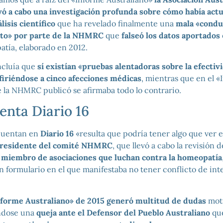
vó a cabo una investigación profunda sobre cómo había ac
lisis científico
que ha revelado finalmente una
mala «conduc
to» por parte de la NHMRC
que
falseó los datos aportados
atía, elaborado en 2012.
ncluía que
sí existían «pruebas alentadoras sobre la efectivi
iriéndose a cinco afecciones médicas
, mientras que en el 
e la NHMRC publicó se afirmaba todo lo contrario.
enta Diario 16
cuentan en
Diario 16
«resulta que podría tener algo que ver 
residente del comité NHMRC
, que llevó a cabo la revisión 
s
miembro de asociaciones que luchan contra la homeopatía
 formulario en el que manifestaba no tener conflicto de int
nforme Australiano» de 2015 generó multitud de dudas
mot
ndose una
queja ante el Defensor del Pueblo Australiano
que