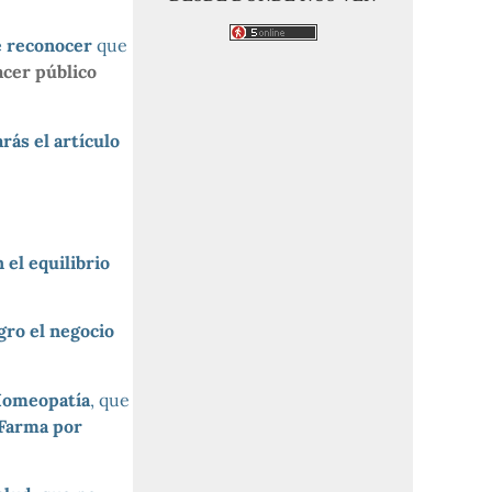
e reconocer
que
acer público
rás el artículo
 el equilibrio
gro el negocio
 Homeopatía
, que
 Farma por