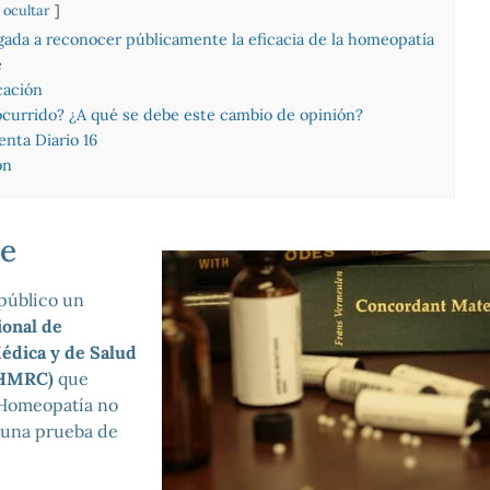
ocultar
igada a reconocer públicamente la eficacia de la homeopatía
e
cación
currido? ¿A qué se debe este cambio de opinión?
enta Diario 16
ón
me
 público un
ional de
édica y de Salud
NHMRC)
que
 Homeopatía no
guna prueba de