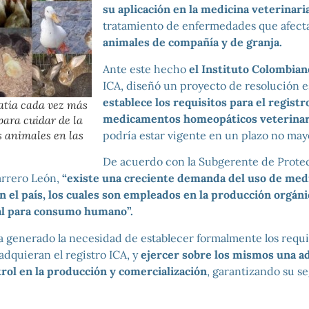
su aplicación en la medicina veterinari
tratamiento de enfermedades que afecta
animales de compañía y de granja.
Ante este hecho
el Instituto Colombia
ICA, diseñó un proyecto de resolución e
establece los requisitos para el registr
tía cada vez más
medicamentos homeopáticos veterinar
para cuidar de la
podría estar vigente en un plazo no mayo
s animales en las
De acuerdo con la Subgerente de Prote
arrero León,
“existe una creciente demanda del uso de me
 el país, los cuales son empleados en la producción orgáni
al para consumo humano”.
a generado la necesidad de establecer formalmente los requi
adquieran el registro ICA, y
ejercer sobre los mismos una a
trol en la producción y comercialización
, garantizando su s