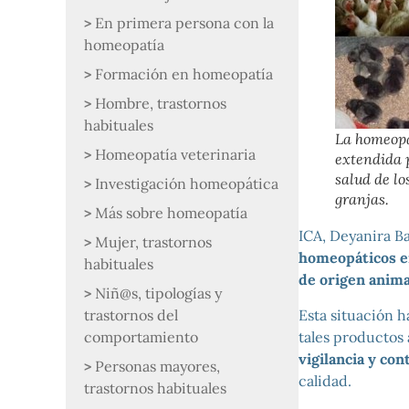
En primera persona con la
homeopatía
Formación en homeopatía
Hombre, trastornos
habituales
La homeopa
Homeopatía veterinaria
extendida 
salud de lo
Investigación homeopática
granjas.
Más sobre homeopatía
ICA, Deyanira B
Mujer, trastornos
homeopáticos en
habituales
de origen anim
Niñ@s, tipologías y
Esta situación h
trastornos del
tales productos 
comportamiento
vigilancia y con
Personas mayores,
calidad.
trastornos habituales