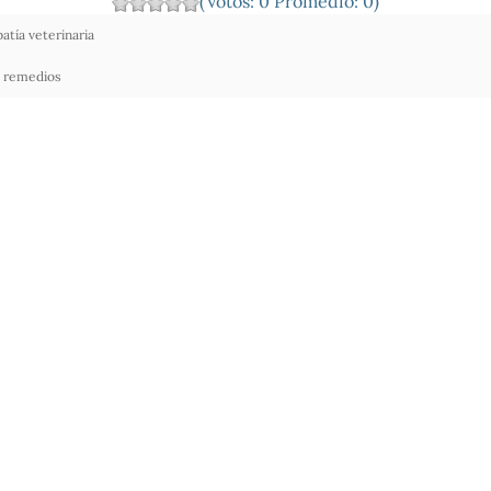
(Votos:
0
Promedio:
0
)
tía veterinaria
,
remedios