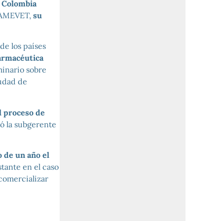
,
Colombia
CAMEVET,
su
de los países
farmacéutica
minario sobre
iudad de
el proceso de
gó la subgerente
 de un año el
stante en el caso
comercializar