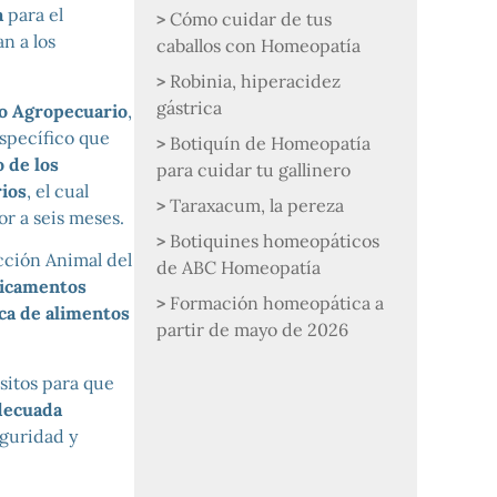
a
para el
Cómo cuidar de tus
n a los
caballos con Homeopatía
Robinia, hiperacidez
gástrica
no Agropecuario
,
specífico que
Botiquín de Homeopatía
o de los
para cuidar tu gallinero
ios
, el cual
Taraxacum, la pereza
r a seis meses.
Botiquines homeopáticos
cción Animal del
de ABC Homeopatía
dicamentos
Formación homeopática a
ca de alimentos
partir de mayo de 2026
sitos para que
decuada
eguridad y