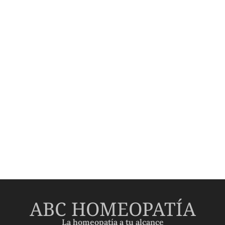
ABC HOMEOPATÍA
La homeopatía a tu alcance