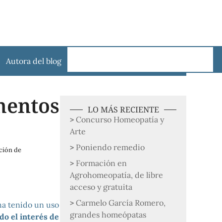
Autora del blog
mentos
LO MÁS RECIENTE
Concurso Homeopatía y
Arte
Poniendo remedio
ción de
Formación en
Agrohomeopatía, de libre
acceso y gratuita
Carmelo García Romero,
ha tenido un uso
grandes homeópatas
do el interés de