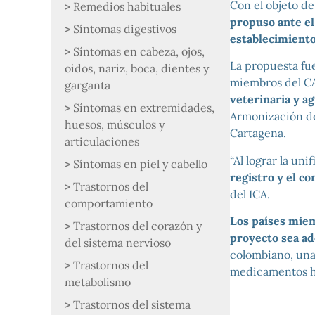
Con el objeto de
Remedios habituales
propuso ante e
Síntomas digestivos
establecimient
Síntomas en cabeza, ojos,
La propuesta fue
oidos, nariz, boca, dientes y
miembros del 
garganta
veterinaria y a
Síntomas en extremidades,
Armonización de
huesos, músculos y
Cartagena.
articulaciones
“Al lograr la un
Síntomas en piel y cabello
registro y el co
Trastornos del
del ICA.
comportamiento
Los países miem
Trastornos del corazón y
proyecto sea ad
del sistema nervioso
colombiano, una
Trastornos del
medicamentos ho
metabolismo
Trastornos del sistema